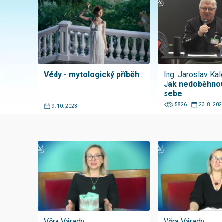
Védy - mytologický příběh
Ing. Jaroslav Ka
Jak nedoběhno
sebe
5826
23. 8. 202
9. 10. 2023
Věra Várady
Věra Várady