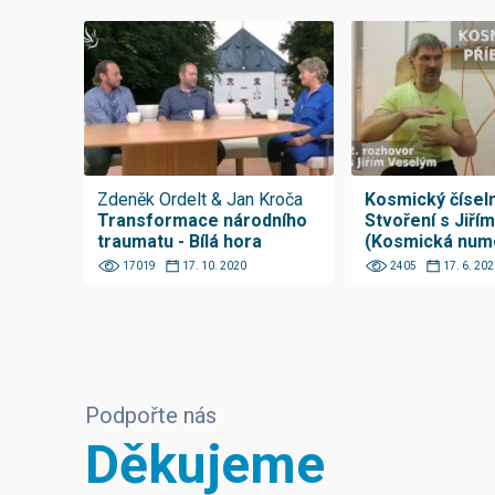
Zdeněk Ordelt & Jan Kroča
Kosmický číseln
Transformace národního
Stvoření s Jiří
traumatu - Bílá hora
(Kosmická nume
17019
17. 10. 2020
2405
17. 6. 202
Podpořte nás
Děkujeme