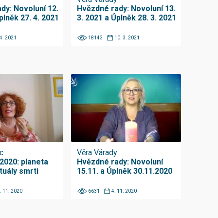
dy: Novoluní 12.
Hvězdné rady: Novoluní 13.
plněk 27. 4. 2021
3. 2021 a Úplněk 28. 3. 2021
 4. 2021
18143
10. 3. 2021
c
Věra Várady
020: planeta
Hvězdné rady: Novoluní
ituály smrti
15.11. a Úplněk 30.11.2020
. 11. 2020
6631
4. 11. 2020