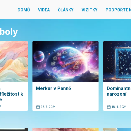
DOMŮ
VIDEA
ČLÁNKY
VIZITKY
PODPOŘTE 
mboly
á
Merkur v Panně
Dominantní 
íležitost k
narození
e
4
26. 7. 2024
18. 4. 2024