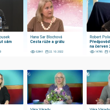
lousek
Hana Sar Blochová
Robert Poli
ut sám
Cesta růže a grálu
Předpovědi
na červen 
3
52841
22. 10. 2022
14785
1
Věra Várady
Věra Várady