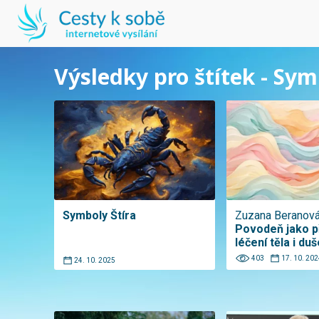
Výsledky pro štítek - Sy
Symboly Štíra
Zuzana Beranov
Povodeň jako př
léčení těla i duš
403
17. 10. 202
24. 10. 2025