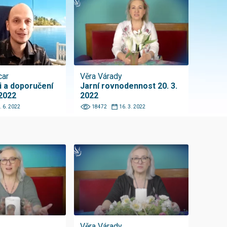
car
Věra Várady
 a doporučení
Jarní rovnodennost 20. 3.
2022
2022
. 6. 2022
18472
16. 3. 2022
Věra Várady