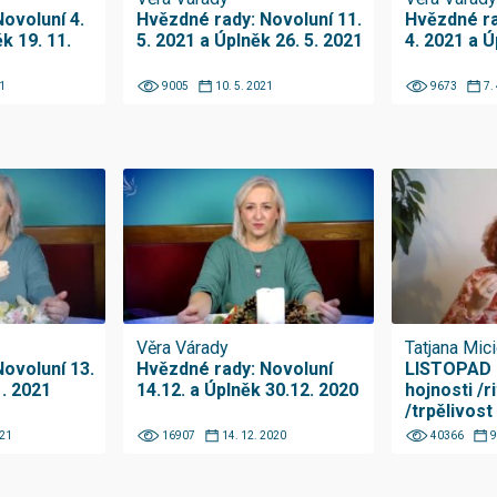
ovoluní 4.
Hvězdné rady: Novoluní 11.
Hvězdné ra
k 19. 11.
5. 2021 a Úplněk 26. 5. 2021
4. 2021 a Ú
1
9005
10. 5. 2021
9673
7.
Věra Várady
Tatjana Mici
ovoluní 13.
Hvězdné rady: Novoluní
LISTOPAD 2
1. 2021
14.12. a Úplněk 30.12. 2020
hojnosti /r
/trpělivost
021
16907
14. 12. 2020
40366
9