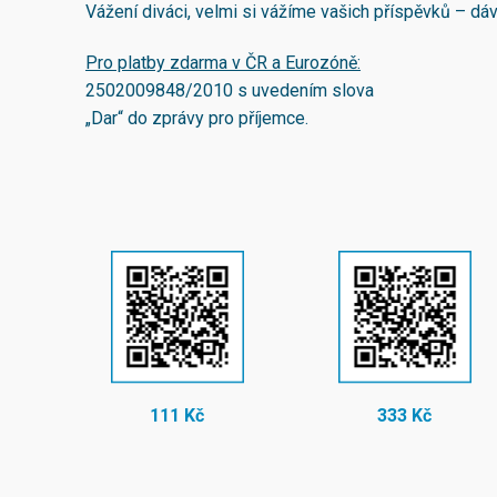
Vážení diváci, velmi si vážíme vašich příspěvků – d
Pro platby zdarma v ČR a Eurozóně:
2502009848/2010
s uvedením slova
„Dar“ do zprávy pro příjemce.
111 Kč
333 Kč