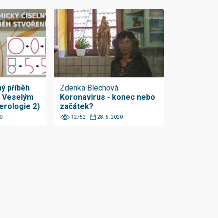
ý příběh
Zdenka Blechová
m Veselým
Koronavirus - konec nebo
rologie 2)
začátek?
0
12752
28. 5. 2020