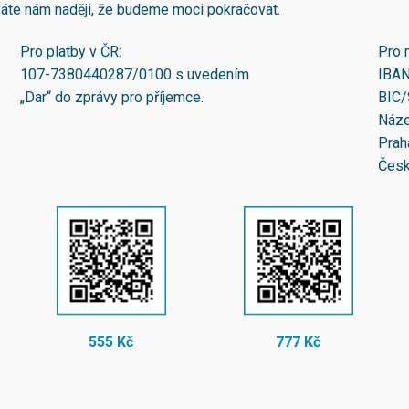
áváte nám naději, že budeme moci pokračovat.
Pro platby v ČR:
Pro 
107-7380440287/0100
s uvedením
IBA
„Dar“ do zprávy pro příjemce.
BIC/
Náze
Prah
Česk
555 Kč
777 Kč