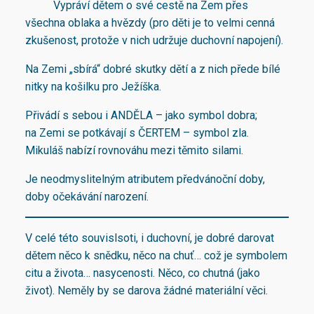
Vypráví dětem o své cestě na Zem přes
všechna oblaka a hvězdy (pro děti je to velmi cenná
zkušenost, protože v nich udržuje duchovní napojení).
Na Zemi „sbírá“ dobré skutky dětí a z nich přede bílé
nitky na košilku pro Ježíška.
Přivádí s sebou i ANDĚLA – jako symbol dobra;
na Zemi se potkávají s ČERTEM – symbol zla.
Mikuláš nabízí rovnováhu mezi těmito silami.
Je neodmyslitelným atributem předvánoční doby,
doby očekávání narození.
V celé této souvislsoti, i duchovní, je dobré darovat
dětem něco k snědku, něco na chuť… což je symbolem
citu a života… nasycenosti. Něco, co chutná (jako
život). Neměly by se darova žádné materiální věci.