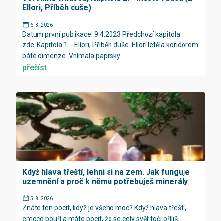
Ellori, Příběh duše)
6. 8. 2026
Datum první publikace: 9.4.2023 Předchozí kapitola
zde: Kapitola 1. - Ellori, Příběh duše Ellori letěla koridorem
páté dimenze. Vnímala paprsky...
přečíst
Když hlava třeští, lehni si na zem. Jak funguje
uzemnění a proč k němu potřebuješ minerály
5. 8. 2026
Znáte ten pocit, když je všeho moc? Když hlava třeští,
emoce bouří a máte pocit, že se celý svět točí příliš