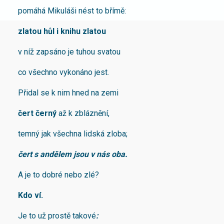
pomáhá Mikuláši nést to břímě:
zlatou hůl i knihu zlatou
v níž zapsáno je tuhou svatou
co všechno vykonáno jest.
Přidal se k nim hned na zemi
čert černý
až k zbláznění,
temný jak všechna lidská zloba;
čert s andělem jsou v nás oba.
A je to dobré nebo zlé?
Kdo ví.
Je to už prostě takové
: