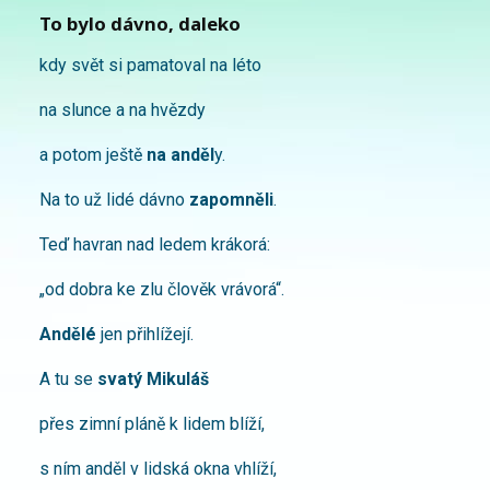
To bylo dávno, daleko
kdy svět si pamatoval na léto
na slunce a na hvězdy
a potom ještě
na anděl
y.
Na to už lidé dávno
zapomněli
.
Teď havran nad ledem krákorá:
„od dobra ke zlu člověk vrávorá“.
Andělé
jen přihlížejí.
A tu se
svatý Mikuláš
přes zimní pláně k lidem blíží,
s ním anděl v lidská okna vhlíží,