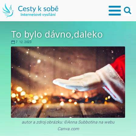
To bylo dávno,daleko
7. 12. 2023
autor a zdroj obrázku: ©Anna Subbotina na webu
Canva.com