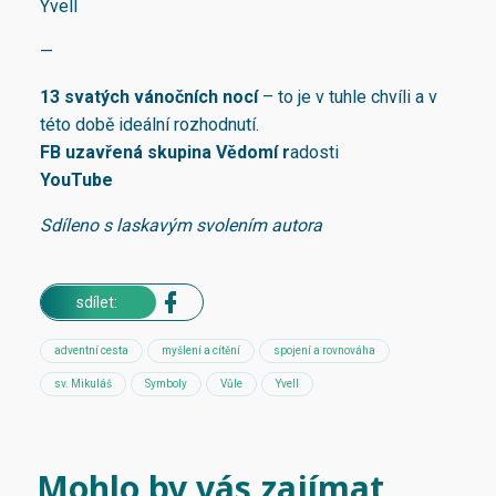
Yvell
—
13 svatých vánočních nocí
– to je v tuhle chvíli a v
této době ideální rozhodnutí.
FB uzavřená skupina
Vědomí r
adosti
YouTube
Sdíleno s laskavým svolením autora
sdílet:
adventní cesta
myšlení a cítění
spojení a rovnováha
sv. Mikuláš
Symboly
Vůle
Yvell
Mohlo by vás zajímat