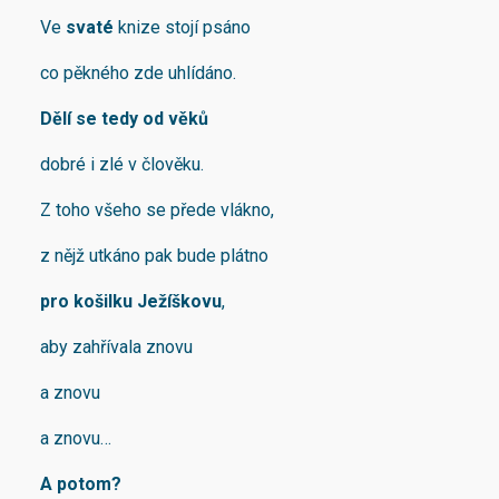
Ve
svaté
knize stojí psáno
co pěkného zde uhlídáno.
Dělí se tedy od věků
dobré i zlé v člověku.
Z toho všeho se přede vlákno,
z nějž utkáno pak bude plátno
pro košilku Ježíškovu
,
aby zahřívala znovu
a znovu
a znovu…
A potom?