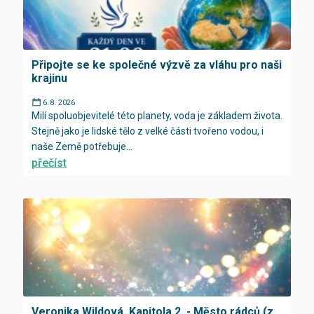
Připojte se ke společné výzvě za vláhu pro naši
krajinu
6. 8. 2026
Milí spoluobjevitelé této planety, voda je základem života.
Stejně jako je lidské tělo z velké části tvořeno vodou, i
naše Země potřebuje...
přečíst
Veronika Wildová, Kapitola 2. - Město rádců (z