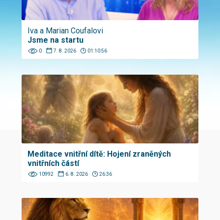
Iva a Marian Coufalovi
Jsme na startu
0
7. 8. 2026
01:10:56
Meditace vnitřní dítě: Hojení zraněných
vnitřních částí
10992
6. 8. 2026
26:36