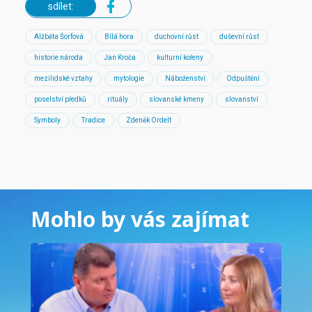
sdílet:
Alžběta Šorfová
Bílá hora
duchovní růst
duševní růst
historie národa
Jan Kroča
kulturní kořeny
mezilidské vztahy
mytologie
Náboženství
Odpuštění
poselství předků
rituály
slovanské kmeny
slovanství
Symboly
Tradice
Zdeněk Ordelt
Mohlo by vás zajímat