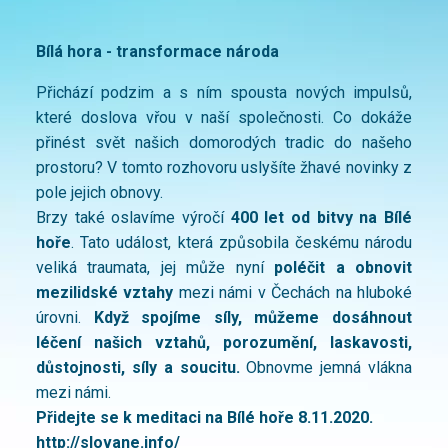
Bílá hora - transformace národa
Přichází podzim a s ním spousta nových impulsů,
které doslova vřou v naší společnosti. Co dokáže
přinést svět našich domorodých tradic do našeho
prostoru? V tomto rozhovoru uslyšíte žhavé novinky z
pole jejich obnovy.
Brzy také oslavíme výročí
400 let od bitvy na Bílé
hoře
. Tato událost, která způsobila českému národu
veliká traumata, jej může nyní
poléčit a obnovit
mezilidské vztahy
mezi námi v Čechách na hluboké
úrovni.
Když spojíme síly, můžeme dosáhnout
léčení našich vztahů, porozumění, laskavosti,
důstojnosti, síly a soucitu.
Obnovme jemná vlákna
mezi námi.
Přidejte se k meditaci na Bílé hoře 8.11.2020.
http://slovane.info/