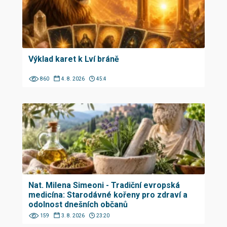
Výklad karet k Lví bráně
860
4. 8. 2026
45:4
Nat. Milena Simeoni - Tradiční evropská
medicína: Starodávné kořeny pro zdraví a
odolnost dnešních občanů
159
3. 8. 2026
23:20