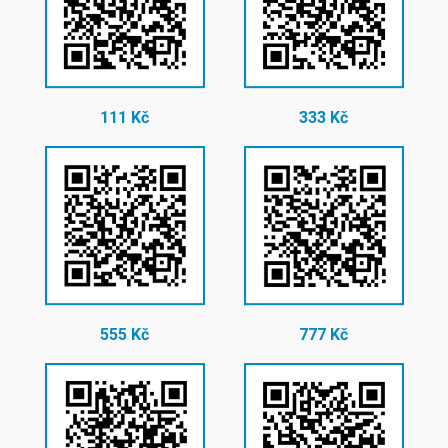
111 Kč
333 Kč
555 Kč
777 Kč