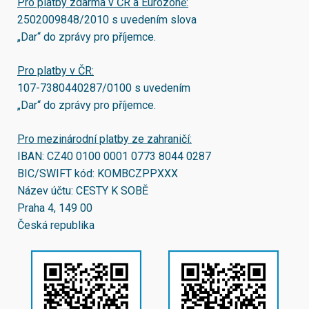
Pro platby zdarma v ČR a Eurozóně:
2502009848/2010
s uvedením slova
„Dar“ do zprávy pro příjemce.
Pro platby v ČR:
107-7380440287/0100
s uvedením
„Dar“ do zprávy pro příjemce.
Pro mezinárodní platby ze zahraničí:
IBAN:
CZ40 0100 0001 0773 8044 0287
BIC/SWIFT kód:
KOMBCZPPXXX
Název účtu: CESTY K SOBĚ
Praha 4, 149 00
Česká republika