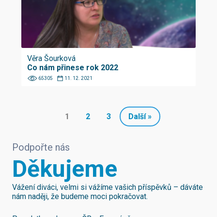
Věra Šourková
Co nám přinese rok 2022
65305
11. 12. 2021
1
2
3
Další »
Podpořte nás
Děkujeme
Vážení diváci, velmi si vážíme vašich příspěvků – dáváte
nám naději, že budeme moci pokračovat.