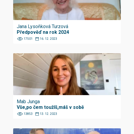
Jana Lysoňková Turzová
Předpověď na rok 2024
17501
16. 12. 2023
Mab Junga
Vše,po čem toužíš,máš v sobě
13853
13. 12. 2023