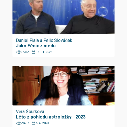
Daniel Fiala a Felix Slováček
Jako Fénix z medu
7367
18. 11. 2023
Věra Šourková
Léto z pohledu astroložky - 2023
9637
5. 6. 2023