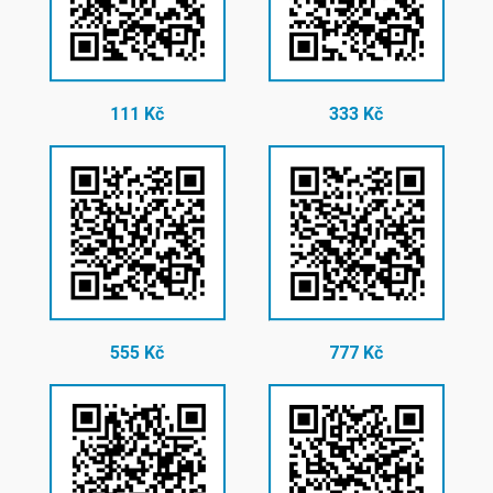
111 Kč
333 Kč
555 Kč
777 Kč