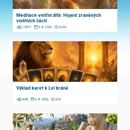
Meditace vnitřní dítě: Hojení zraněných
vnitřních částí
10977
6. 8. 2026
26:36
Výklad karet k Lví bráně
838
4. 8. 2026
45:4