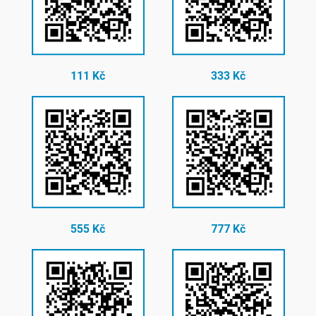
111 Kč
333 Kč
555 Kč
777 Kč