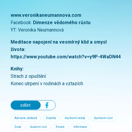
www.veronikaneumannova.com
Facebook:
Dimenze vědomého růstu
YT: Veronika Neumannová
Meditace napojení na vesmírný klid a smysl
života:
https://www.youtube.com/watch?v=y9P-4WaDN44
Knihy:
Strach z opuštění
Konec utrpení v rodinách a vztazích
sdílet:
Adriana Ježková
Dualita
duchovní cesta
duchovní růst
Duše
duševní růst
Emoce
Informace