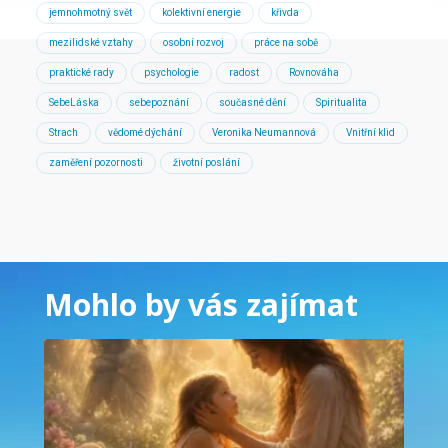
jemnohmotný svět
kolektivní energie
křivda
mezilidské vztahy
osobní rozvoj
práce na sobě
praktické rady
psychologie
radost
Rovnováha
SebeLáska
sebepoznání
současné dění
Spiritualita
Strach
vědomé dýchání
Veronika Neumannová
Vnitřní klid
zaměření pozornosti
životní poslání
Mohlo by vás zajímat