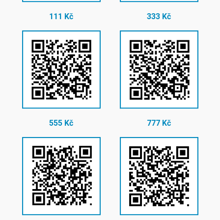
111 Kč
333 Kč
555 Kč
777 Kč