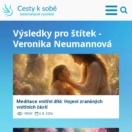
Výsledky pro štítek -
Veronika Neumannová
Meditace vnitřní dítě: Hojení zraněných
vnitřních částí
10960
6. 8. 2026