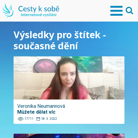
Výsledky pro štítek -
současné dění
Veronika Neumannová
Můžete dělat víc
17711
18. 3. 2022