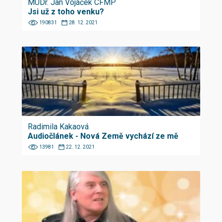
MUDr. Jan Vojáček CFMP
Jsi už z toho venku?
190831
28. 12. 2021
Radimila Kakaová
Audiočlánek - Nová Země vychází ze mě
13981
22. 12. 2021