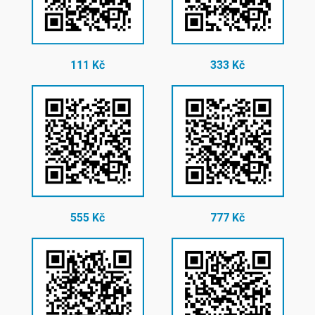
111 Kč
333 Kč
555 Kč
777 Kč