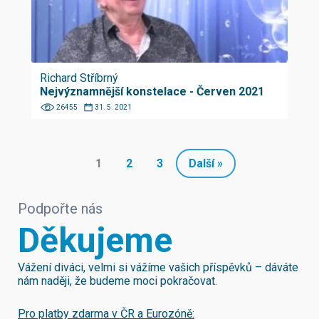
Richard Stříbrný
Nejvýznamnější konstelace - Červen 2021
26455
31. 5. 2021
1
2
3
Další »
Podpořte nás
Děkujeme
Vážení diváci, velmi si vážíme vašich příspěvků – dáváte
nám naději, že budeme moci pokračovat.
Pro platby zdarma v ČR a Eurozóně: