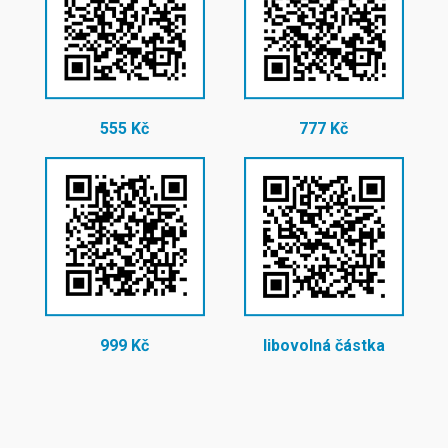
555 Kč
777 Kč
999 Kč
libovolná částka