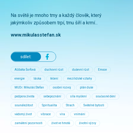
Na světě je mnoho tmy a každý člověk, který
jakýmkoliv způsobem trpí, tmu šíří a krmí...
www.mikulasstefan.sk
sdílet:
Alžběta Šorfová
duchovní růst
duševní růst
Emoce
energie
láska
léčení
mezilidské vztahy
MUDr. Mikuláš Štefan
osobní rozvoj
plán duše
podpora života
sebepoznání
síla myšlení
současné dění
sounáležitost
Spiritualita
Strach
Světelné bytosti
vědomý život
vibrace
víra
vnímání
zaměření pozornosti
život ve hmotě
životní výzvy