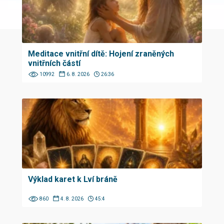
Meditace vnitřní dítě: Hojení zraněných
vnitřních částí
10992
6. 8. 2026
26:36
Výklad karet k Lví bráně
860
4. 8. 2026
45:4