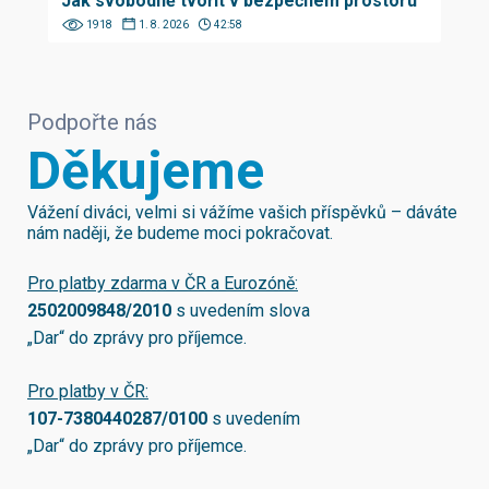
Jak svobodně tvořit v bezpečném prostoru
1918
1. 8. 2026
42:58
Podpořte nás
Děkujeme
Vážení diváci, velmi si vážíme vašich příspěvků – dáváte
nám naději, že budeme moci pokračovat.
Pro platby zdarma v ČR a Eurozóně:
2502009848/2010
s uvedením slova
„Dar“ do zprávy pro příjemce.
Pro platby v ČR:
107-7380440287/0100
s uvedením
„Dar“ do zprávy pro příjemce.