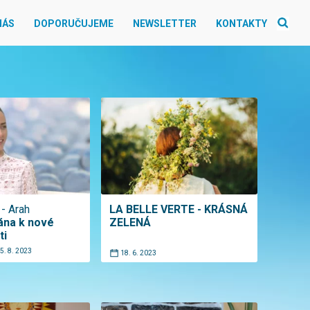
NÁS
DOPORUČUJEME
NEWSLETTER
KONTAKTY
- Arah
LA BELLE VERTE - KRÁSNÁ
rána k nové
ZELENÁ
ti
5. 8. 2023
18. 6. 2023