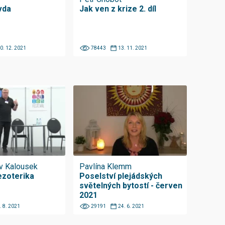
vda
Jak ven z krize 2. díl
0. 12. 2021
78443
13. 11. 2021
av Kalousek
Pavlína Klemm
ezoterika
Poselství plejádských
světelných bytostí - červen
2021
. 8. 2021
29191
24. 6. 2021