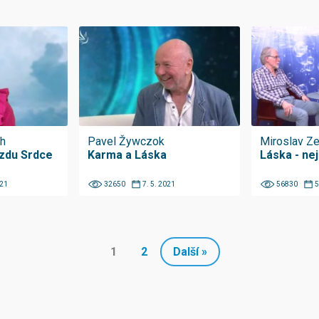
ah
Pavel Žywczok
Miroslav Ze
zdu Srdce
Karma a Láska
Láska - nej
021
32650
7. 5. 2021
56830
5
1
2
Další »