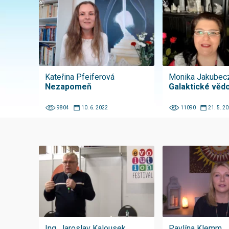
Kateřina Pfeiferová
Monika Jakubec
Nezapomeň
Galaktické vědom
9804
10. 6. 2022
11090
21. 5. 2
Ing. Jaroslav Kalousek
Pavlína Klemm