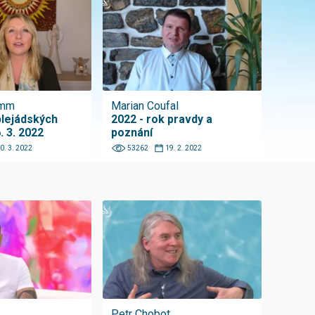
emm
Marian Coufal
plejádských
2022 - rok pravdy a
. 3. 2022
poznání
0. 3. 2022
53262
19. 2. 2022
Petr Chobot