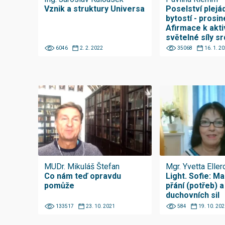
Vznik a struktury Universa
Poselství plejá
bytostí - prosin
Afirmace k akti
světelné síly s
6046
2. 2. 2022
35068
16. 1. 2
MUDr. Mikuláš Štefan
Mgr. Yvetta Eller
Co nám teď opravdu
Light. Sofie: M
pomůže
přání (potřeb) 
duchovních sil
133517
23. 10. 2021
584
19. 10. 202