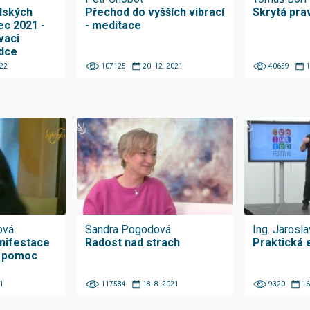
dských
Přechod do vyšších vibrací
Skrytá pra
ec 2021 -
- meditace
vaci
rdce
022
107125
20. 12. 2021
40659
1
ová
Sandra Pogodová
Ing. Jarosl
anifestace
Radost nad strach
Praktická 
a pomoc
1
117584
18. 8. 2021
9320
16