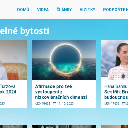
DOMŮ
VIDEA
ČLÁNKY
VIZITKY
PODPOŘTE 
telné bytosti
Turzová
Afirmace pro tvé
Hana Sahhu 
ok 2024
vystoupení z
Sestřih: B
nízkovibračních dimenzí
budoucnos
2023
18632
17. 10. 2023
17632
2