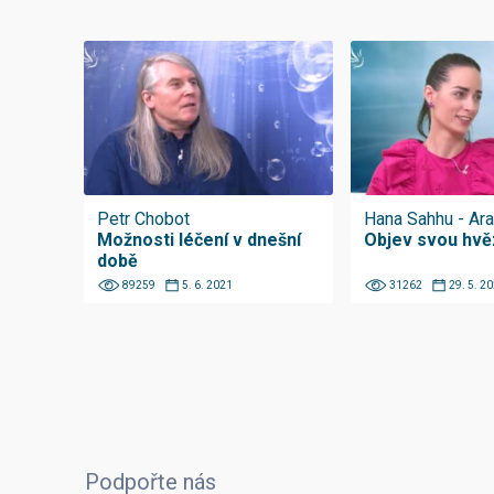
Petr Chobot
Hana Sahhu - Ar
Možnosti léčení v dnešní
Objev svou hvě
době
89259
5. 6. 2021
31262
29. 5. 2
Podpořte nás