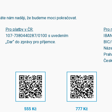
áváte nám naději, že budeme moci pokračovat.
Pro platby v ČR:
Pro 
107-7380440287/0100
s uvedením
IBA
„Dar“ do zprávy pro příjemce.
BIC/
Náze
Prah
Česk
555 Kč
777 Kč