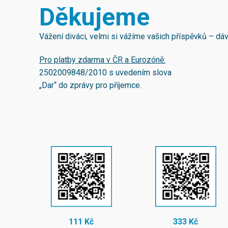
Děkujeme
Vážení diváci, velmi si vážíme vašich příspěvků – d
Pro platby zdarma v ČR a Eurozóně:
2502009848/2010
s uvedením slova
„Dar“ do zprávy pro příjemce.
111 Kč
333 Kč