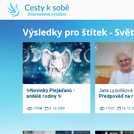
Výsledky pro štítek - Svě
✨Novinky Plejáďanů -
Jana Lysoňková 
andělé rodiny ✨
Předpověď na r
17908
3. 10. 2024
17501
16. 12. 