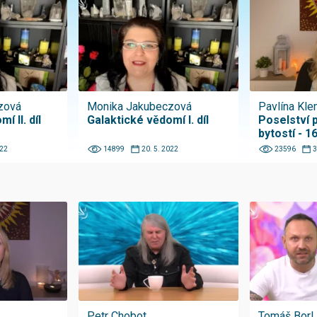
zová
Monika Jakubeczová
Pavlína Kl
í II. díl
Galaktické vědomí I. díl
Poselství 
bytostí - 16
022
14899
20. 5. 2022
23596
3
Petr Chobot
Tomáš Borl