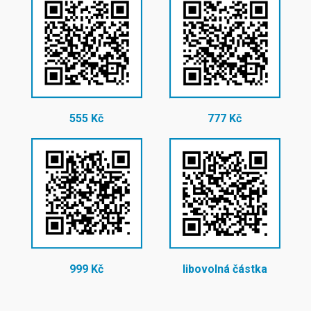
555 Kč
777 Kč
999 Kč
libovolná částka