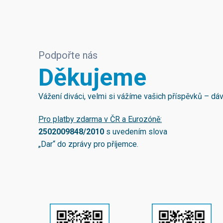
Podpořte nás
Děkujeme
Vážení diváci, velmi si vážíme vašich příspěvků – d
Pro platby zdarma v ČR a Eurozóně:
2502009848/2010
s uvedením slova
„Dar“ do zprávy pro příjemce.