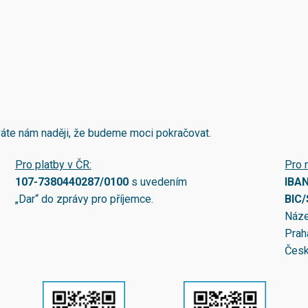
áváte nám naději, že budeme moci pokračovat.
Pro platby v ČR:
Pro 
107-7380440287/0100
s uvedením
IBA
„Dar“ do zprávy pro příjemce.
BIC
Náze
Prah
Česk