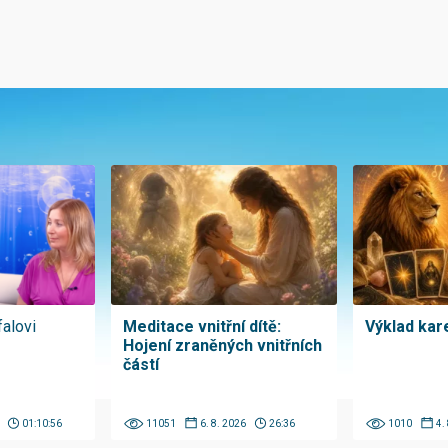
falovi
Meditace vnitřní dítě:
Výklad kare
Hojení zraněných vnitřních
částí
01:10:56
11051
6. 8. 2026
26:36
1010
4.