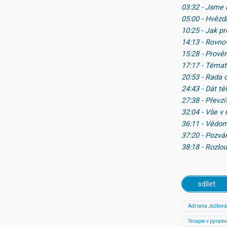
03:32 - Jsme 
05:00 - Hvěz
10:25 - Jak p
14:13 - Rovno
15:28 - Prově
17:17 - Témata
20:53 - Rada 
24:43 - Dát t
27:38 - Převz
32:04 - Vše v
36:11 - Vědo
37:20 - Pozván
38:18 - Rozlo
sdílet:
Adriana Ježková
Terapie v pyram