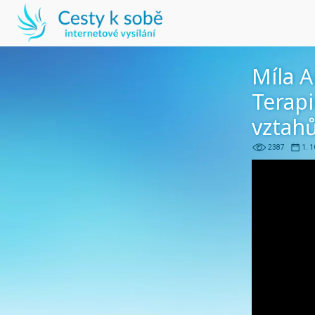
Míla A
Terapi
vztah
2387
1. 1