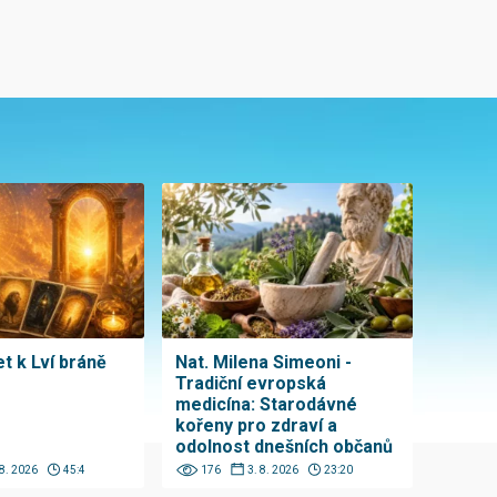
t k Lví bráně
Nat. Milena Simeoni -
Tradiční evropská
medicína: Starodávné
kořeny pro zdraví a
odolnost dnešních občanů
 8. 2026
45:4
176
3. 8. 2026
23:20