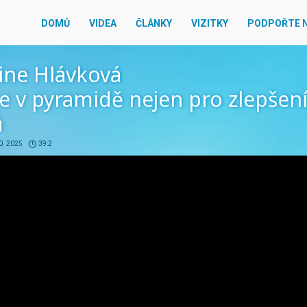
DOMŮ
VIDEA
ČLÁNKY
VIZITKY
PODPOŘTE 
ine Hlávková
e v pyramidě nejen pro zlepšen
ů
0. 2025
39:2