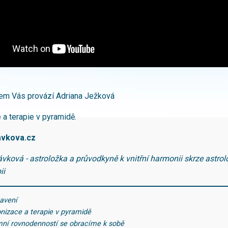
em Vás provází Adriana Ježková
a terapie v pyramidě.
avkova
.cz
vková - astroložka a průvodkyně k vnitřní harmonii skrze astrolo
ii
tavení
nizace a terapie v pyramidě
mní rovnodenností se obracíme k sobě