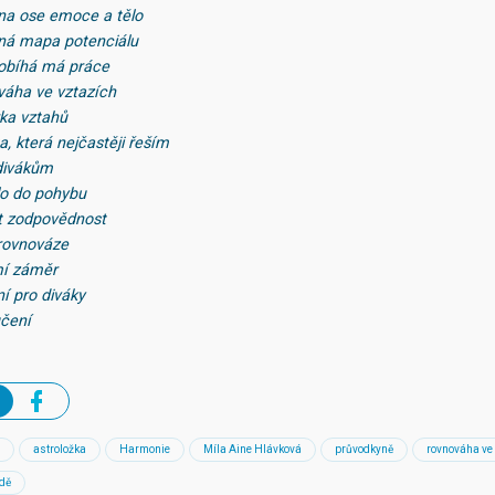
na ose emoce a tělo
dná mapa potenciálu
robíhá má práce
váha ve vztazích
rka vztahů
, která nejčastěji řeším
divákům
ělo do pohybu
ít zodpovědnost
 rovnováze
mí záměr
í pro diváky
učení
astroložka
Harmonie
Míla Aine Hlávková
průvodkyně
rovnováha ve
idě