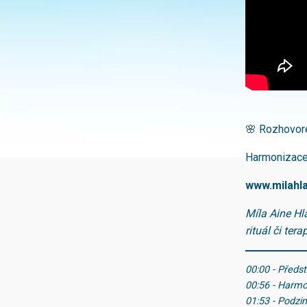
🌸 Rozhovor
Harmonizace 
www.milahl
Míla Aine Hlá
rituál či terap
00:00 - Předs
00:56 - Harmo
01:53 - Podzi