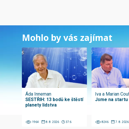
Mohlo by vás zajímat
Áda Inneman
Iva a Marian Cou
SESTŘIH: 13 bodů ke štěstí
Jsme na startu
planety lidstva
1964
8. 8. 2026
37:6
8246
7. 8. 2026