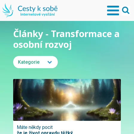
Články - Transformace a
osobní rozvoj
Kategorie
Máte někdy pocit
že je život opravdu těžký