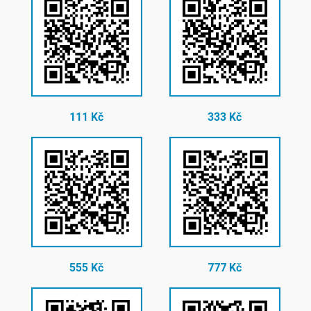
111 Kč
333 Kč
555 Kč
777 Kč