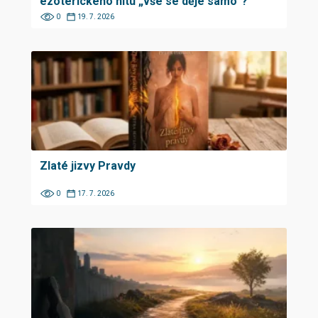
ezoterického hitu „vše se děje samo“?
0
19. 7. 2026
Zlaté jizvy Pravdy
0
17. 7. 2026