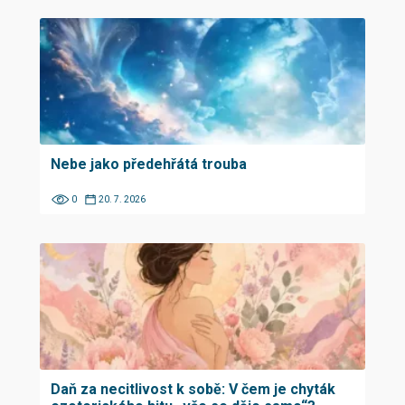
Nebe jako předehřátá trouba
0
20. 7. 2026
Daň za necitlivost k sobě: V čem je chyták