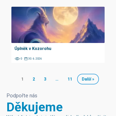
Úplněk v Kozorohu
0
30. 6. 2026
1
2
3
…
11
Další »
Podpořte nás
Děkujeme