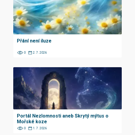
Přání není iluze
0
2. 7. 2026
Portál Nezlomnosti aneb Skrytý mýtus o
Mořské koze
0
1. 7. 2026