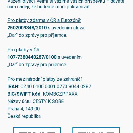
Vážení diváci, velmi si vážíme vašich příspěvků – dáváte
nám naději, že budeme moci pokračovat.
Pro platby zdarma v ČR a Eurozóně:
2502009848/2010
s uvedením slova
„Dar“ do zprávy pro příjemce.
Pro platby v ČR:
107-7380440287/0100
s uvedením
„Dar“ do zprávy pro příjemce.
Pro mezinárodní platby ze zahraničí:
IBAN:
CZ40 0100 0001 0773 8044 0287
BIC/SWIFT kód:
KOMBCZPPXXX
Název účtu: CESTY K SOBĚ
Praha 4, 149 00
Česká republika