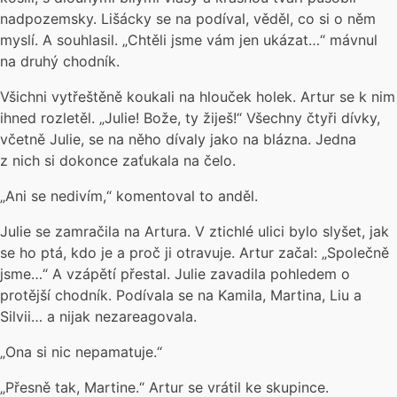
nadpozemsky. Lišácky se na podíval, věděl, co si o něm
myslí. A souhlasil. „Chtěli jsme vám jen ukázat…“ mávnul
na druhý chodník.
Všichni vytřeštěně koukali na hlouček holek. Artur se k nim
ihned rozletěl. „Julie! Bože, ty žiješ!“ Všechny čtyři dívky,
včetně Julie, se na něho dívaly jako na blázna. Jedna
z nich si dokonce zaťukala na čelo.
„Ani se nedivím,“ komentoval to anděl.
Julie se zamračila na Artura. V ztichlé ulici bylo slyšet, jak
se ho ptá, kdo je a proč ji otravuje. Artur začal: „Společně
jsme…“ A vzápětí přestal. Julie zavadila pohledem o
protější chodník. Podívala se na Kamila, Martina, Liu a
Silvii… a nijak nezareagovala.
„Ona si nic nepamatuje.“
„Přesně tak, Martine.“ Artur se vrátil ke skupince.