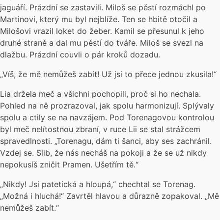
jaguáří. Prázdní se zastavili. Miloš se pěstí rozmáchl po
Martinovi, který mu byl nejblíže. Ten se hbitě otočil a
Milošovi vrazil loket do žeber. Kamil se přesunul k jeho
druhé straně a dal mu pěstí do tváře. Miloš se svezl na
dlažbu. Prázdní couvli o pár kroků dozadu.
„Víš, že mě nemůžeš zabít! Už jsi to přece jednou zkusila!“
Lia držela meč a všichni pochopili, proč si ho nechala.
Pohled na ně prozrazoval, jak spolu harmonizují. Splývaly
spolu a ctily se na navzájem. Pod Torenagovou kontrolou
byl meč nelítostnou zbraní, v ruce Lii se stal strážcem
spravedlnosti. „Torenagu, dám ti šanci, aby ses zachránil.
Vzdej se. Slib, že nás necháš na pokoji a že se už nikdy
nepokusíš zničit Pramen. Ušetřím tě.“
„Nikdy! Jsi patetická a hloupá,“ chechtal se Torenag.
„Možná i hluchá!“ Zavrtěl hlavou a důrazně zopakoval. „Mě
nemůžeš zabít.“