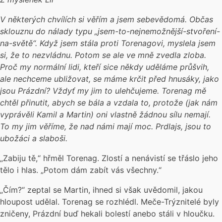
V některých chvílích si věřím a jsem sebevědomá. Občas
sklouznu do nálady typu „jsem-to-nejnemožnější-stvoření-
na-světě“. Když jsem stála proti Torenagovi, myslela jsem
si, že to nezvládnu. Potom se ale ve mně zvedla zloba.
Proč my normální lidi, kteří sice někdy uděláme průšvih,
ale nechceme ubližovat, se máme krčit před hnusáky, jako
jsou Prázdní? Vždyť my jim to ulehčujeme. Torenag mě
chtěl přinutit, abych se bála a vzdala to, protože (jak nám
vyprávěli Kamil a Martin) oni vlastně žádnou sílu nemají.
To my jim věříme, že nad námi mají moc. Prdlajs, jsou to
ubožáci a slaboši
.
„Zabiju tě,“ hřměl Torenag. Zlostí a nenávistí se třáslo jeho
tělo i hlas. „Potom dám zabít vás všechny.“
„Čím?“ zeptal se Martin, ihned si však uvědomil, jakou
hloupost udělal. Torenag se rozhlédl. Meče-Trýznitelé byly
zničeny, Prázdní buď hekali bolestí anebo stáli v hloučku.