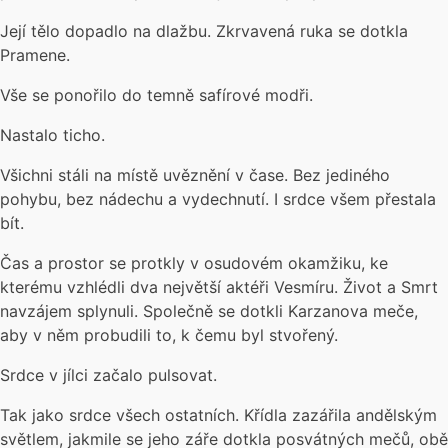
Její tělo dopadlo na dlažbu. Zkrvavená ruka se dotkla
Pramene.
Vše se ponořilo do temně safírové modři.
Nastalo ticho.
Všichni stáli na místě uvěznění v čase. Bez jediného
pohybu, bez nádechu a vydechnutí. I srdce všem přestala
bít.
Čas a prostor se protkly v osudovém okamžiku, ke
kterému vzhlédli dva největší aktéři Vesmíru. Život a Smrt
navzájem splynuli. Společně se dotkli Karzanova meče,
aby v něm probudili to, k čemu byl stvořený.
Srdce v jílci začalo pulsovat.
Tak jako srdce všech ostatních. Křídla zazářila andělským
světlem, jakmile se jeho záře dotkla posvátných mečů, obě