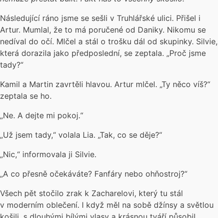
Následující ráno jsme se sešli v Truhlářské ulici. Přišel i
Artur. Mumlal, že to má poručené od Daniky. Nikomu se
nedíval do očí. Mlčel a stál o trošku dál od skupinky. Silvie,
která dorazila jako předposlední, se zeptala. „Proč jsme
tady?“
Kamil a Martin zavrtěli hlavou. Artur mlčel. „Ty něco víš?“
zeptala se ho.
„Ne. A dejte mi pokoj.“
„Už jsem tady,“ volala Lia. „Tak, co se děje?“
„Nic,“ informovala ji Silvie.
„A co přesně očekáváte? Fanfáry nebo ohňostroj?“
Všech pět stočilo zrak k Zacharelovi, který tu stál
v moderním oblečení. I když měl na sobě džínsy a světlou
košili, s dlouhými bílými vlasy a krásnou tváří působil