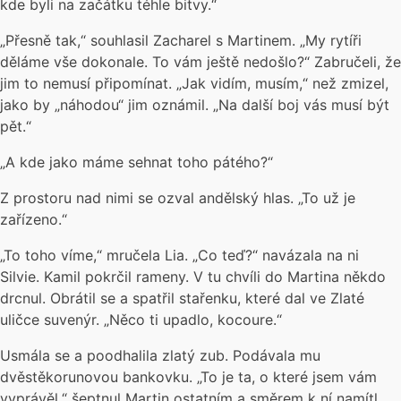
kde byli na začátku téhle bitvy.“
„Přesně tak,“ souhlasil Zacharel s Martinem. „My rytíři
děláme vše dokonale. To vám ještě nedošlo?“ Zabručeli, že
jim to nemusí připomínat. „Jak vidím, musím,“ než zmizel,
jako by „náhodou“ jim oznámil. „Na další boj vás musí být
pět.“
„A kde jako máme sehnat toho pátého?“
Z prostoru nad nimi se ozval andělský hlas. „To už je
zařízeno.“
„To toho víme,“ mručela Lia. „Co teď?“ navázala na ni
Silvie. Kamil pokrčil rameny. V tu chvíli do Martina někdo
drcnul. Obrátil se a spatřil stařenku, které dal ve Zlaté
uličce suvenýr. „Něco ti upadlo, kocoure.“
Usmála se a poodhalila zlatý zub. Podávala mu
dvěstěkorunovou bankovku. „To je ta, o které jsem vám
vyprávěl,“ šeptnul Martin ostatním a směrem k ní namítl.