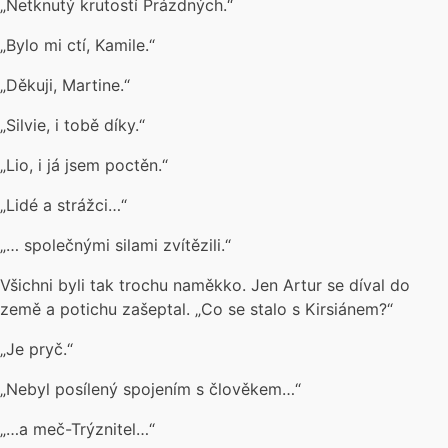
„Netknutý krutostí Prázdných.“
„Bylo mi ctí, Kamile.“
„Děkuji, Martine.“
„Silvie, i tobě díky.“
„Lio, i já jsem poctěn.“
„Lidé a strážci…“
„… společnými silami zvítězili.“
Všichni byli tak trochu naměkko. Jen Artur se díval do
země a potichu zašeptal. „Co se stalo s Kirsiánem?“
„Je pryč.“
„Nebyl posílený spojením s člověkem…“
„…a meč-Trýznitel…“