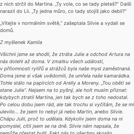
z nich strčil do Martina. „Ty vole, co se tady pleteš?“ Další
narazil do Lii. „Ty jedna můro, co tady stojíš jako debil?“
„Vítejte v normálním světě,“ zašeptala Silvie a vydali se
domů.
Z myšlenek Kamila
Všichni jsme se shodli, že ztráta Julie a odchod Artura na
nás dolehl až doma. V zmatku všech událostí,
v přítomnosti rytířů a strážců byla naše mysl zaměstnaná.
Doma jsme si však uvědomili, že umřela naše kamarádka.
Tohle stálo na papírcích od Arelly a Moreny. „Tou obětí se
stane Julie“. Nejsem na to pyšný, ale holt musím přiznat:
kdybych ztratil Martina, jen tak bych se z toho nedostal.
Po celou dobu jsem rád, ale tak trochu si vyčítám, že se mi
ulevilo… že jsem to nebyl já nebo Martin, anebo Silvie.
Chápu Julii, proč to udělala. Kdykoliv jsem doma na ni
pomyslel, cítil jsem se na dně. Silvie nám napsala, že
nemůže přestat bulit. Fakt nás to všechny skosilo.