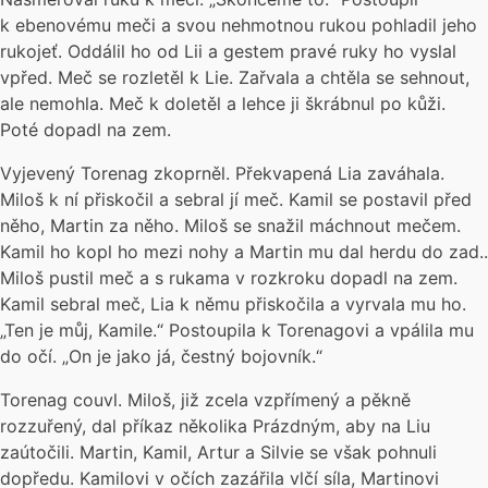
k ebenovému meči a svou nehmotnou rukou pohladil jeho
rukojeť. Oddálil ho od Lii a gestem pravé ruky ho vyslal
vpřed. Meč se rozletěl k Lie. Zařvala a chtěla se sehnout,
ale nemohla. Meč k doletěl a lehce ji škrábnul po kůži.
Poté dopadl na zem.
Vyjevený Torenag zkoprněl. Překvapená Lia zaváhala.
Miloš k ní přiskočil a sebral jí meč. Kamil se postavil před
něho, Martin za něho. Miloš se snažil máchnout mečem.
Kamil ho kopl ho mezi nohy a Martin mu dal herdu do zad..
Miloš pustil meč a s rukama v rozkroku dopadl na zem.
Kamil sebral meč, Lia k němu přiskočila a vyrvala mu ho.
„Ten je můj, Kamile.“ Postoupila k Torenagovi a vpálila mu
do očí. „On je jako já, čestný bojovník.“
Torenag couvl. Miloš, již zcela vzpřímený a pěkně
rozzuřený, dal příkaz několika Prázdným, aby na Liu
zaútočili. Martin, Kamil, Artur a Silvie se však pohnuli
dopředu. Kamilovi v očích zazářila vlčí síla, Martinovi