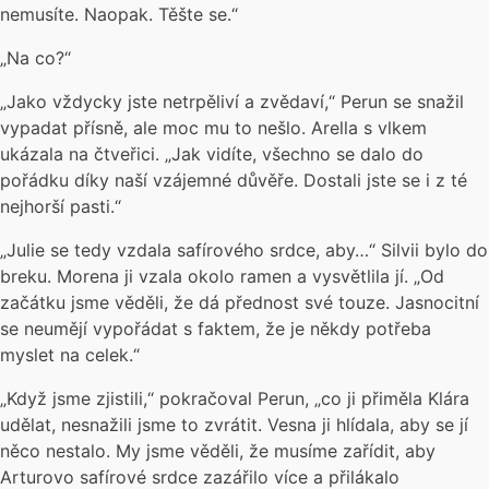
nemusíte. Naopak. Těšte se.“
„Na co?“
„Jako vždycky jste netrpěliví a zvědaví,“ Perun se snažil
vypadat přísně, ale moc mu to nešlo. Arella s vlkem
ukázala na čtveřici. „Jak vidíte, všechno se dalo do
pořádku díky naší vzájemné důvěře. Dostali jste se i z té
nejhorší pasti.“
„Julie se tedy vzdala safírového srdce, aby…“ Silvii bylo do
breku. Morena ji vzala okolo ramen a vysvětlila jí. „Od
začátku jsme věděli, že dá přednost své touze. Jasnocitní
se neumějí vypořádat s faktem, že je někdy potřeba
myslet na celek.“
„Když jsme zjistili,“ pokračoval Perun, „co ji přiměla Klára
udělat, nesnažili jsme to zvrátit. Vesna ji hlídala, aby se jí
něco nestalo. My jsme věděli, že musíme zařídit, aby
Arturovo safírové srdce zazářilo více a přilákalo