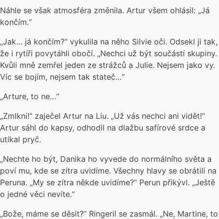
Náhle se však atmosféra změnila. Artur všem ohlásil: „Já
končím.“
„Jak… já končím?“ vykulila na něho Silvie oči. Odsekl ji tak,
že i rytíři povytáhli obočí. „Nechci už být součástí skupiny.
Kvůli mně zemřel jeden ze strážců a Julie. Nejsem jako vy.
Víc se bojím, nejsem tak stateč…“
„Arture, to ne…“
„Zmlkni!“ zaječel Artur na Liu. „Už vás nechci ani vidět!“
Artur sáhl do kapsy, odhodil na dlažbu safírové srdce a
utíkal pryč.
„Nechte ho být, Danika ho vyvede do normálního světa a
poví mu, kde se zítra uvidíme. Všechny hlavy se obrátili na
Peruna. „My se zítra někde uvidíme?“ Perun přikývl. „Ještě
o jedné věci nevíte.“
„Bože, máme se děsit?“ Ringeril se zasmál. „Ne, Martine, to