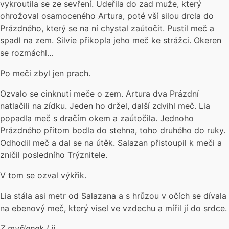
vykroutila se ze sevření. Udeřila do zad muže, který
ohrožoval osamoceného Artura, poté vší silou drcla do
Prázdného, který se na ní chystal zaútočit. Pustil meč a
spadl na zem. Silvie přikopla jeho meč ke strážci. Okeren
se rozmáchl…
Po meči zbyl jen prach.
Ozvalo se cinknutí meče o zem. Artura dva Prázdní
natlačili na zídku. Jeden ho držel, další zdvihl meč. Lia
popadla meč s dračím okem a zaútočila. Jednoho
Prázdného přitom bodla do stehna, toho druhého do ruky.
Odhodil meč a dal se na útěk. Salazan přistoupil k meči a
zničil posledního Trýznitele.
V tom se ozval výkřik.
Lia stála asi metr od Salazana a s hrůzou v očích se dívala
na ebenový meč, který visel ve vzdechu a mířil jí do srdce.
Z myšlenek Lii