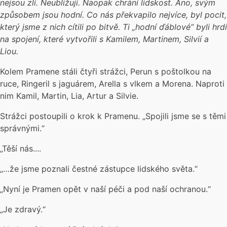
nejsou zlí. Neubližují. Naopak chrání lidskost. Ano, svým
způsobem jsou hodní. Co nás překvapilo nejvíce, byl pocit,
který jsme z nich cítili po bitvě. Ti „hodní ďáblové“ byli hrdí
na spojení, které vytvořili s Kamilem, Martinem, Silvií a
Liou.
Kolem Pramene stáli čtyři strážci, Perun s poštolkou na
ruce, Ringeril s jaguárem, Arella s vlkem a Morena. Naproti
nim Kamil, Martin, Lia, Artur a Silvie.
Strážci postoupili o krok k Pramenu. „Spojili jsme se s těmi
správnými.“
„Těší nás....
„…že jsme poznali čestné zástupce lidského světa.“
„Nyní je Pramen opět v naší péči a pod naší ochranou.“
„Je zdravý.“