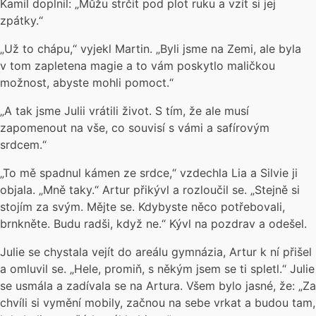
Kamil doplnil: „Můžu strčit pod plot ruku a vzít si jej
zpátky.“
„Už to chápu,“ vyjekl Martin. „Byli jsme na Zemi, ale byla
v tom zapletena magie a to vám poskytlo maličkou
možnost, abyste mohli pomoct.“
„A tak jsme Julii vrátili život. S tím, že ale musí
zapomenout na vše, co souvisí s vámi a safírovým
srdcem.“
„To mě spadnul kámen ze srdce,“ vzdechla Lia a Silvie ji
objala. „Mně taky.“ Artur přikývl a rozloučil se. „Stejně si
stojím za svým. Mějte se. Kdybyste něco potřebovali,
brnkněte. Budu radši, když ne.“ Kývl na pozdrav a odešel.
Julie se chystala vejít do areálu gymnázia, Artur k ní přišel
a omluvil se. „Hele, promiň, s někým jsem se ti spletl.“ Julie
se usmála a zadívala se na Artura. Všem bylo jasné, že: „Za
chvíli si vymění mobily, začnou na sebe vrkat a budou tam,