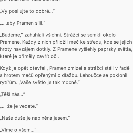
„Vy posilujte to dobré…“
„….aby Pramen sílil.“
„Budeme,“ zahuhlali všichni. Strážci se semkli okolo
Pramene. Každý z nich přiložil meč ke středu, kde se jejich
hroty navzájem dotkly. Z Pramene vyšlehly paprsky světla,
které je přiměly zavřít oči.
Když je opět otevřeli, Pramen zmizel a strážci stáli v řadě
s hrotem mečů opřenými o dlažbu. Lehoučce se poklonili
rytířům. „Vaše světlo je tak mocné.“
„Těší nás…“
„… že je vedete.“
„Naše duše je naplněna jasem.“
„Víme o všem…“