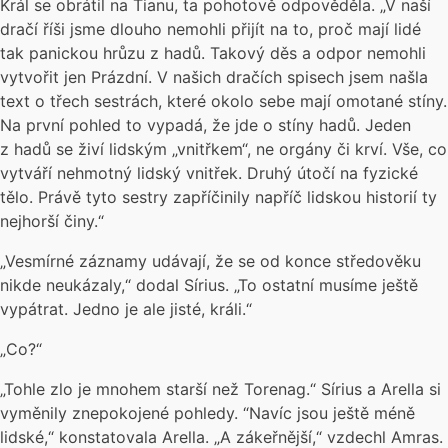
Král se obrátil na Tianu, ta pohotově odpověděla. „V naší
dračí říši jsme dlouho nemohli přijít na to, proč mají lidé
tak panickou hrůzu z hadů. Takový děs a odpor nemohli
vytvořit jen Prázdní. V našich dračích spisech jsem našla
text o třech sestrách, které okolo sebe mají omotané stíny.
Na první pohled to vypadá, že jde o stíny hadů. Jeden
z hadů se živí lidským „vnitřkem“, ne orgány či krví. Vše, co
vytváří nehmotný lidský vnitřek. Druhý útočí na fyzické
tělo. Právě tyto sestry zapříčinily napříč lidskou historií ty
nejhorší činy.“
„Vesmírné záznamy udávají, že se od konce středověku
nikde neukázaly,“ dodal Sírius. „To ostatní musíme ještě
vypátrat. Jedno je ale jisté, králi.“
„Co?“
„Tohle zlo je mnohem starší než Torenag.“ Sírius a Arella si
vyměnily znepokojené pohledy. “Navíc jsou ještě méně
lidské,“ konstatovala Arella. „A zákeřnější,“ vzdechl Amras.