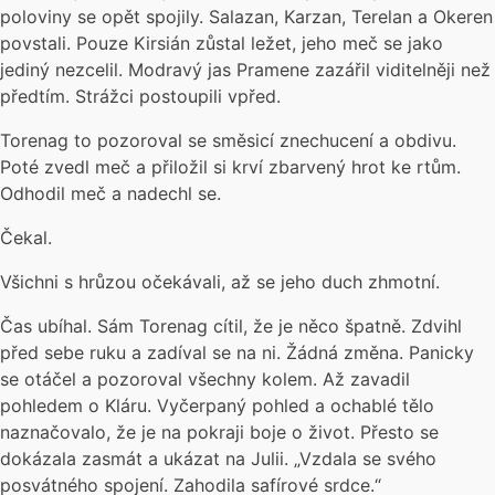
poloviny se opět spojily. Salazan, Karzan, Terelan a Okeren
povstali. Pouze Kirsián zůstal ležet, jeho meč se jako
jediný nezcelil. Modravý jas Pramene zazářil viditelněji než
předtím. Strážci postoupili vpřed.
Torenag to pozoroval se směsicí znechucení a obdivu.
Poté zvedl meč a přiložil si krví zbarvený hrot ke rtům.
Odhodil meč a nadechl se.
Čekal.
Všichni s hrůzou očekávali, až se jeho duch zhmotní.
Čas ubíhal. Sám Torenag cítil, že je něco špatně. Zdvihl
před sebe ruku a zadíval se na ni. Žádná změna. Panicky
se otáčel a pozoroval všechny kolem. Až zavadil
pohledem o Kláru. Vyčerpaný pohled a ochablé tělo
naznačovalo, že je na pokraji boje o život. Přesto se
dokázala zasmát a ukázat na Julii. „Vzdala se svého
posvátného spojení. Zahodila safírové srdce.“