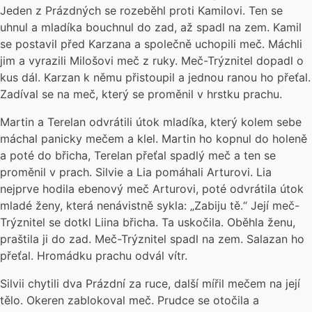
Jeden z Prázdných se rozeběhl proti Kamilovi. Ten se
uhnul a mladíka bouchnul do zad, až spadl na zem. Kamil
se postavil před Karzana a společně uchopili meč. Máchli
jim a vyrazili Milošovi meč z ruky. Meč-Trýznitel dopadl o
kus dál. Karzan k němu přistoupil a jednou ranou ho přeťal.
Zadíval se na meč, který se proměnil v hrstku prachu.
Martin a Terelan odvrátili útok mladíka, který kolem sebe
máchal panicky mečem a klel. Martin ho kopnul do holeně
a poté do břicha, Terelan přeťal spadlý meč a ten se
proměnil v prach. Silvie a Lia pomáhali Arturovi. Lia
nejprve hodila ebenový meč Arturovi, poté odvrátila útok
mladé ženy, která nenávistně sykla: „Zabiju tě.“ Její meč-
Trýznitel se dotkl Liina břicha. Ta uskočila. Oběhla ženu,
praštila ji do zad. Meč-Trýznitel spadl na zem. Salazan ho
přeťal. Hromádku prachu odvál vítr.
Silvii chytili dva Prázdní za ruce, další mířil mečem na její
tělo. Okeren zablokoval meč. Prudce se otočila a