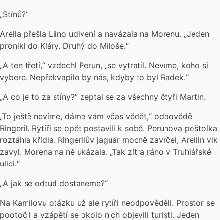
„Stínů?“
Arella přešla Liino udivení a navázala na Morenu. „Jeden
pronikl do Kláry. Druhý do Miloše.“
„A ten třetí,“ vzdechl Perun, „se vytratil. Nevíme, koho si
vybere. Nepřekvapilo by nás, kdyby to byl Radek.“
„A co je to za stíny?“ zeptal se za všechny čtyři Martin.
„To ještě nevíme, dáme vám včas vědět,“ odpověděl
Ringeril. Rytíři se opět postavili k sobě. Perunova poštolka
roztáhla křídla. Ringerilův jaguár mocně zavrčel, Arellin vlk
zavyl. Morena na ně ukázala. „Tak zítra ráno v Truhlářské
ulici.“
„A jak se odtud dostaneme?“
Na Kamilovu otázku už ale rytíři neodpověděli. Prostor se
pootočil a vzápětí se okolo nich objevili turisti. Jeden