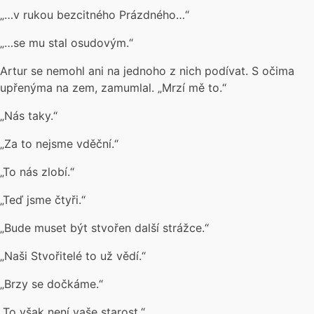
„…v rukou bezcitného Prázdného…“
„…se mu stal osudovým.“
Artur se nemohl ani na jednoho z nich podívat. S očima
upřenýma na zem, zamumlal. „Mrzí mě to.“
„Nás taky.“
„Za to nejsme vděční.“
„To nás zlobí.“
„Teď jsme čtyři.“
„Bude muset být stvořen další strážce.“
„Naši Stvořitelé to už vědí.“
„Brzy se dočkáme.“
„To však není vaše starost.“