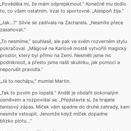
„Pověděla mi, že mám odprejskmout.“ Konečně mu došlo
to, co všem ostatním. Vzal to sportovně. „Alespoň žije.“
„Jak…?“ Silvie se zadívala na Zacharela. „Nesmíte přece
zasahovat.“
„To nesmíme,“ souhlasil, ale pak ve svém rozverném stylu
pokračoval. „Mágové na Karlově mostě vytvořili magický
prostor, který byl přímo na Zemi. Nesměli jsme nic
podniknout, a přesto jsme našli skulinku, jak pomoci a
neporušit pravidla.“
„Já to nechápu,“ mumlal Martin.
„Tak to povím po lopatě.“ Anděl je obdařil dokonalým
úsměvem a rozpovídal se. „Představte si, že hrajete
tenisový zápas. Míček vám spadne do druhé zahrady, kam
nesmíte vstoupit. Jenomže když míček dopadne
blízko plotu…“