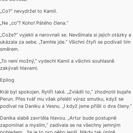
„Co?“ nevydržel to Kamil.
„Ne „co“? Koho! Pátého člena.“
„Cože?“ vyjekli a narovnali se. Nevšímala si jejich otázky a
ukázala za sebe. „Tamhle jde.“ Všichni čtyři se podívali tím
směrem.
„To není možný,“ vydechl Kamil a všichni souhlasně
zakývali hlavami.
Epilog
Král byl spokojen. Rytíři také. „Zvládli to,“ zhodnotil bujaře
Perun. Přes tvář mu však přelétl výraz smutku, když se
podíval na Daniku a Vesnu. „I když jsme přišli o dva členy.“
Danika slabě zavrtěla hlavou. „Artur bude postupně
zapomínat a myslím,“ zadívala se na všechny jemným
pohledem, „že je to pro něho lepší. Nikdy tak úplně