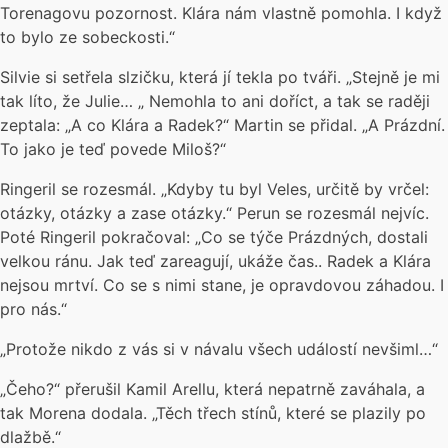
Torenagovu pozornost. Klára nám vlastně pomohla. I když
to bylo ze sobeckosti.“
Silvie si setřela slzičku, která jí tekla po tváři. „Stejně je mi
tak líto, že Julie… „ Nemohla to ani doříct, a tak se raději
zeptala: „A co Klára a Radek?“ Martin se přidal. „A Prázdní.
To jako je teď povede Miloš?“
Ringeril se rozesmál. „Kdyby tu byl Veles, určitě by vrčel:
otázky, otázky a zase otázky.“ Perun se rozesmál nejvíc.
Poté Ringeril pokračoval: „Co se týče Prázdných, dostali
velkou ránu. Jak teď zareagují, ukáže čas.. Radek a Klára
nejsou mrtví. Co se s nimi stane, je opravdovou záhadou. I
pro nás.“
„Protože nikdo z vás si v návalu všech událostí nevšiml…“
„Čeho?“ přerušil Kamil Arellu, která nepatrně zaváhala, a
tak Morena dodala. „Těch třech stínů, které se plazily po
dlažbě.“