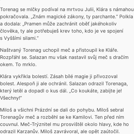
Torenag se mlčky podíval na mrtvou Julii, Klára s námahou
pokračovala. „Znám magické zákony, ty parchante.“ Polkla
a dodala: „Pramen může zachránit oběť jakéhokoliv
člověka, ty ale potřebuješ krev toho, kdo je ve spojení
s Vyššími silami.“
Naštvaný Torenag uchopil meč a přistoupil ke Kláře.
Rozpřáhl se. Salazan mu však nastavil svůj meč s dračím
okem. To mrklo.
Klára vykřikla bolestí. Zásah bílé magie ji přivozoval
bolest. Alespoň ji ale ochránil. Salazan odrazil Torenaga,
který letěl a dopadl o kus dál. „Co koukáte, zabijte je!
Všechny!“
Miloš a všichni Prázdní se dali do pohybu. Miloš sebral
Torenagův meč a rozběhl se ke Kamilovi. Ten před ním
couvnul. Meč-Trýznitel mu prosvištěl okolo hlavy, kde ho
odrazil Karzanův. Miloš zavrávoral, ale opět zaútočil.