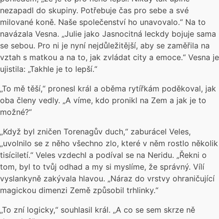
nezapadl do skupiny. Potřebuje čas pro sebe a své
milované koně. Naše společenství ho unavovalo.“ Na to
navázala Vesna. „Julie jako Jasnocitná leckdy bojuje sama
se sebou. Pro ni je nyní nejdůležitější, aby se zaměřila na
vztah s matkou a na to, jak zvládat city a emoce.“ Vesna je
ujistila: „Takhle je to lepší.“
„To mě těší,“ pronesl král a oběma rytířkám poděkoval, jak
oba členy vedly. „A víme, kdo pronikl na Zem a jak je to
možné?“
„Když byl zničen Torenagův duch,“ zaburácel Veles,
„uvolnilo se z něho všechno zlo, které v něm rostlo několik
tisíciletí.“ Veles vzdechl a podíval se na Neridu. „Řekni o
tom, byl to tvůj odhad a my si myslíme, že správný. Vílí
vyslankyně zakývala hlavou. „Náraz do vrstvy ohraničující
magickou dimenzi Země způsobil trhlinky.“
„To zní logicky,“ souhlasil král. „A co se sem skrze ně