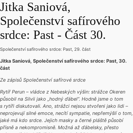
Jitka Saniová,
Společenství safírového
srdce: Past - Část 30.
Společenství safírového srdce: Past, 29. část
Jitka Saniová, Společenství safírového srdce: Past, 30.
část
Ze zápisů Společenství safírové srdce
Rytíř Perun – vládce z Nebeských výšin: strážce Okeren
působil na Silvii jako „hodný ďábel“. Hodně jsme o tom
s rytíři diskutovali. Ano, strážci nejsou stvořeni jako lidi –
neprojevují silné emoce, necítí sympatie, nepřemýšlí o tom,
jaké má kdo srdce. Jejich masky a černé pláště působí
přísně a nekompromisně. Možná až ďábelsky, přesto