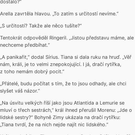
dostalo?“
Arella zavrtěla hlavou. „To zatím s určitostí nevíme.“
„S určitostí? Takže ale něco tušíte?“
Tentokrát odpověděl Ringeril. „Jistou představu máme, ale
nechceme předbíhat.“
„A panikařit,“ dodal Sírius. Tiana si dala ruku na hruď. „Věř
nám, králi, je to velmi znepokojující. I já, dračí rytířka,
z toho nemám dobrý pocit.“
„Přátelé, budu počítat s tím, že to jsou odhady, ale chci
slyšet váš názor.“
„Na úsvitu velkých říší jako jsou Atlantida a Lemurie se
mluví o třech sestrách,“ král ihned přerušil Morenu: „Jde o
lidské sestry?“ Bohyně Zimy ukázala na dračí rytířku:
„Tiana tvrdí, že na nich nejde najít nic lidského.“