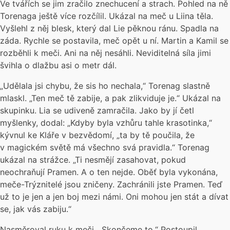
Ve tvářích se jim zračilo znechucení a strach. Pohled na ně
Torenaga ještě více rozčílil. Ukázal na meč u Liina těla.
Vyšlehl z něj blesk, který dal Lie pěknou ránu. Spadla na
záda. Rychle se postavila, meč opět u ní. Martin a Kamil se
rozběhli k meči. Ani na něj nesáhli. Neviditelná síla jimi
švihla o dlažbu asi o metr dál.
„Udělala jsi chybu, že sis ho nechala,“ Torenag slastně
mlaskl. „Ten meč tě zabije, a pak zlikviduje je.“ Ukázal na
skupinku. Lia se udiveně zamračila. Jako by jí četl
myšlenky, dodal: „Kdyby byla vzhůru tahle krasotinka,“
kývnul ke Kláře v bezvědomí, „ta by tě poučila, že
v magickém světě má všechno svá pravidla.“ Torenag
ukázal na strážce. „Ti nesmějí zasahovat, pokud
neochraňují Pramen. A o ten nejde. Oběť byla vykonána,
meče-Trýznitelé jsou zničeny. Zachránili jste Pramen. Teď
už to je jen a jen boj mezi námi. Oni mohou jen stát a dívat
se, jak vás zabiju.“
Nasměroval ruku k meči. „Skončeme to.“ Postoupil