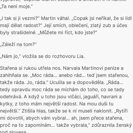
„Ta není moje.“
„I tak si ji vezmi?“ Martin váhal. „Copak jsi neříkal, že si lidi
mají dělat radost?“ Její smích, oblečení, zlatý zub a účes
byly strašidelné. „Můžete mi říct, kdo jste?“
„Záleží na tom?“
„Nám jo,“ vložila se do rozhovoru Lia.
Stařena si rukou utřela nos. Narvala Martinovi peníze a
zahihňala se. „Moc ráda… anebo rád… teď jsem stařenou,
takže ráda. Jo, ráda.“ Uculila se a dopověděla. „Ráda…
tedy opravdu moc ráda se míchám do toho, co se tady
odehrává. A když u toho jsou vlčáci, jaguáři, havrani a
kytky, z toho mám největší radost. Na mou duši tu
největší.“ Ztišila hlas, takže se k ní museli naklonit. „Rytíři
mi dovolili, abych vám vybral… ah, jsem přece stařena,
proč na to zapomínám… takže vybrala,“ zdůraznila ženský
rod slovesa.