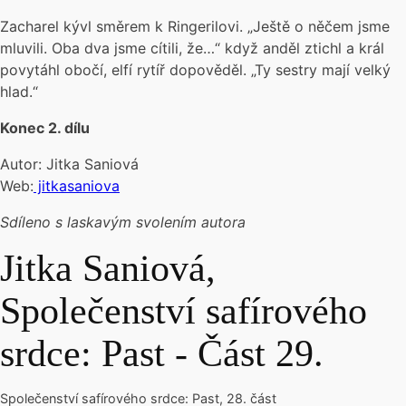
Zacharel kývl směrem k Ringerilovi. „Ještě o něčem jsme
mluvili. Oba dva jsme cítili, že…“ když anděl ztichl a král
povytáhl obočí, elfí rytíř dopověděl. „Ty sestry mají velký
hlad.“
Konec 2. dílu
Autor: Jitka Saniová
Web:
jitkasaniova
Sdíleno s laskavým svolením autora
Jitka Saniová,
Společenství safírového
srdce: Past - Část 29.
Společenství safírového srdce: Past, 28. část