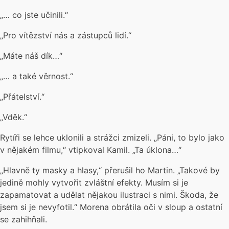
„… co jste učinili.“
„Pro vítězství nás a zástupců lidí.“
„Máte náš dík…“
„… a také věrnost.“
„Přátelství.“
„Vděk.“
Rytíři se lehce uklonili a strážci zmizeli. „Páni, to bylo jako
v nějakém filmu,“ vtipkoval Kamil. „Ta úklona…“
„Hlavně ty masky a hlasy,“ přerušil ho Martin. „Takové by
jedině mohly vytvořit zvláštní efekty. Musím si je
zapamatovat a udělat nějakou ilustraci s nimi. Škoda, že
jsem si je nevyfotil.“ Morena obrátila oči v sloup a ostatní
se zahihňali.