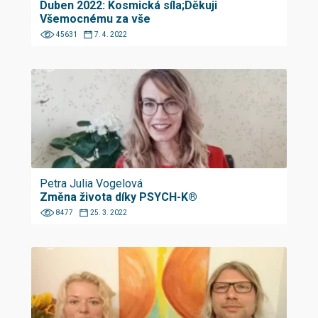
Duben 2022: Kosmická síla;Děkuji
Všemocnému za vše
45631
7. 4. 2022
Petra Julia Vogelová
Změna života díky PSYCH-K®
8477
25. 3. 2022