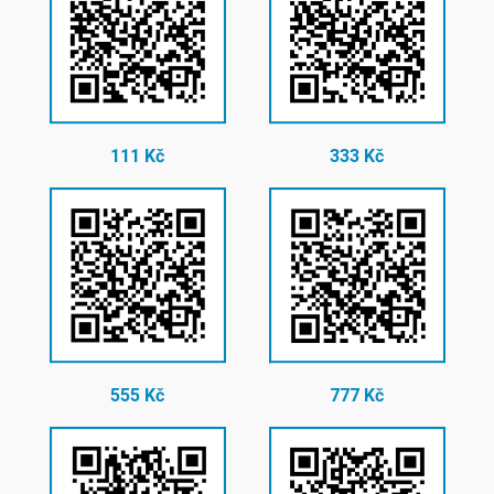
111 Kč
333 Kč
555 Kč
777 Kč