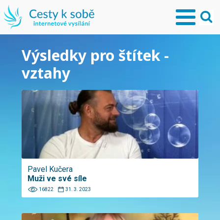
Výsledky pro štítek -
vztahy
Pavel Kučera
Muži ve své síle
16822
31. 3. 2023