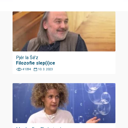
Pjér la Šé’z
Filozofie slep(i)ce
41094
10. 3. 2023