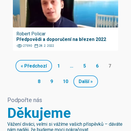
Robert Policar
Předpovědi a doporučení na březen 2022
27590
28. 2. 2022
« Předchozí
1
…
5
6
7
8
9
10
Další »
Podpořte nás
Děkujeme
Vážení diváci, velmi si vážíme vašich příspěvků – dáváte
nám naději, že budeme moci pokračovat.