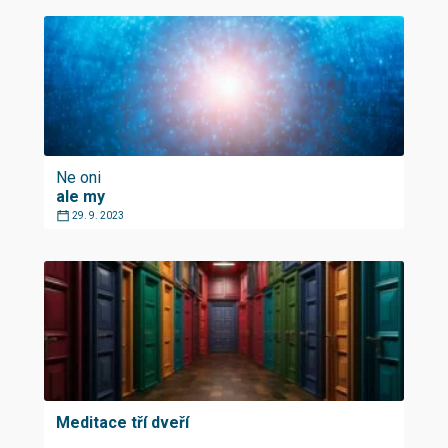
Ne oni
ale my
29. 9. 2023
Meditace tří dveří