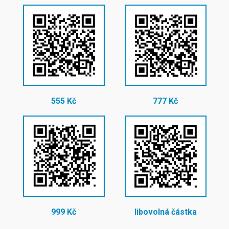
555 Kč
777 Kč
999 Kč
libovolná částka