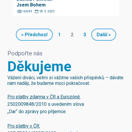
Jsem Bohem
63343
18. 3. 2023
« Předchozí
1
2
3
Další »
Podpořte nás
Děkujeme
Vážení diváci, velmi si vážíme vašich příspěvků – dáváte
nám naději, že budeme moci pokračovat.
Pro platby zdarma v ČR a Eurozóně:
2502009848/2010
s uvedením slova
„Dar“ do zprávy pro příjemce.
Pro platby v ČR: