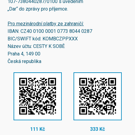
107-7380440287/0100
s uvedením
„Dar“ do zprávy pro příjemce.
Pro mezinárodní platby ze zahraničí:
IBAN:
CZ40 0100 0001 0773 8044 0287
BIC/SWIFT kód:
KOMBCZPPXXX
Název účtu: CESTY K SOBĚ
Praha 4, 149 00
Česká republika
111 Kč
333 Kč