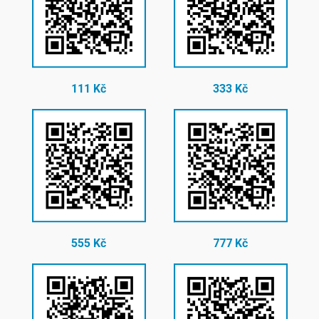
111 Kč
333 Kč
555 Kč
777 Kč