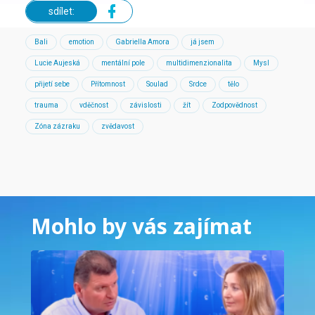
sdílet:
Bali
emotion
Gabriella Amora
já jsem
Lucie Aujeská
mentální pole
multidimenzionalita
Mysl
přijetí sebe
Přítomnost
Soulad
Srdce
tělo
trauma
vděčnost
závislosti
žít
Zodpovědnost
Zóna zázraku
zvědavost
Mohlo by vás zajímat