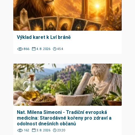
Výklad karet k Lví bráně
866
4. 8. 2026
45:4
Nat. Milena Simeoni - Tradiční evropská
medicína: Starodávné kořeny pro zdraví a
odolnost dnešních občanů
162
3. 8. 2026
23:20