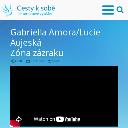
Gabriella Amora/Lucie
Aujeská
Zóna zázraku
2781
27. 3. 2023
46:24