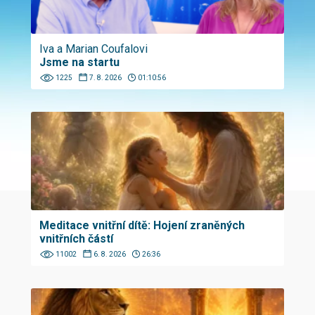
Iva a Marian Coufalovi
Jsme na startu
1225
7. 8. 2026
01:10:56
Meditace vnitřní dítě: Hojení zraněných
vnitřních částí
11002
6. 8. 2026
26:36