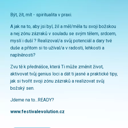
Být, žít, mít - spiritualita v praxi.
A jak na to, aby jsi byl, žil a měl/měla tu svoji božskou
a nej zónu zázraků v souladu se svým tělem, srdcem,
myslí i duší ? Realizoval/a svůj potenciál a dary tvé
duše a přitom si to užíval/a v radosti, lehkosti a
naplněnosti?
Zvu tě k přednášce, která Ti může změnit život,
aktivovat tvůj genius loci a dát ti jasné a praktické tipy,
jak si tvořit svoji zónu zázraků a realizovat svůj
božský sen.
Jdeme na to...READY?
www.festivalevolution.cz