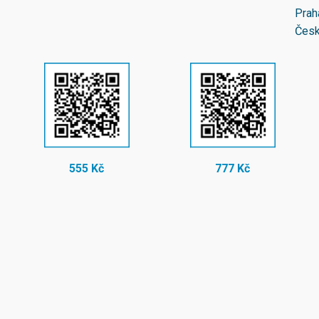
Prah
Česk
555 Kč
777 Kč