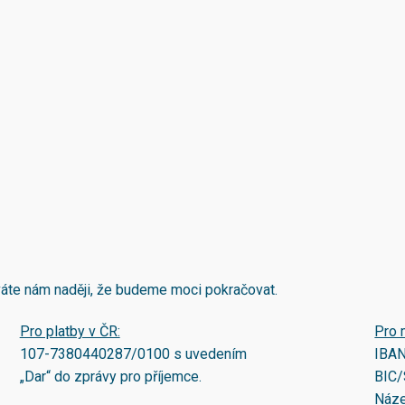
áváte nám naději, že budeme moci pokračovat.
Pro platby v ČR:
Pro 
107-7380440287/0100
s uvedením
IBA
„Dar“ do zprávy pro příjemce.
BIC/
Náze