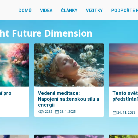
DOMŮ
VIDEA
ČLÁNKY
VIZITKY
PODPOŘTE 
ight Future Dimension
í pro
Vedená meditace:
Tento svět 
Napojení na ženskou sílu a
předstírání
energii
2282
28. 1. 2025
24. 11. 2023