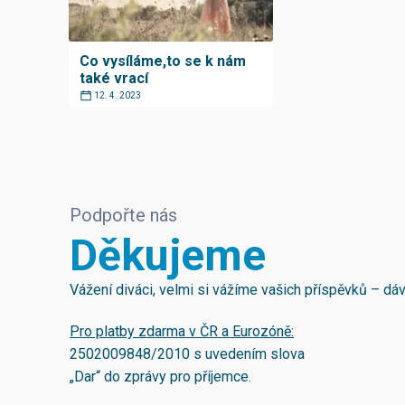
Co vysíláme,to se k nám
také vrací
12. 4. 2023
Podpořte nás
Děkujeme
Vážení diváci, velmi si vážíme vašich příspěvků – d
Pro platby zdarma v ČR a Eurozóně:
2502009848/2010
s uvedením slova
„Dar“ do zprávy pro příjemce.