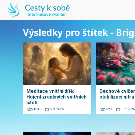
Výsledky pro štítek - Br
Meditace vnitřní dítě:
Dechové cvičen
Hojení zraněných vnitřních
stabilizaci nitra
částí
10899
6. 8. 2026
3298
9. 7. 2026