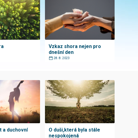
ra
Vzkaz shora nejen pro
dnešní den
28. 8. 2023
t a duchovní
O duši,která byla stále
nespokojená