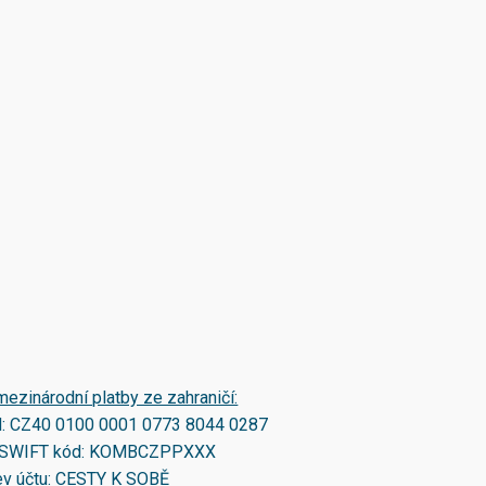
mezinárodní platby ze zahraničí:
N:
CZ40 0100 0001 0773 8044 0287
SWIFT kód:
KOMBCZPPXXX
v účtu: CESTY K SOBĚ