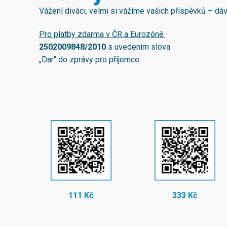
Vážení diváci, velmi si vážíme vašich příspěvků – d
Pro platby zdarma v ČR a Eurozóně:
2502009848/2010
s uvedením slova
„Dar“ do zprávy pro příjemce.
111 Kč
333 Kč