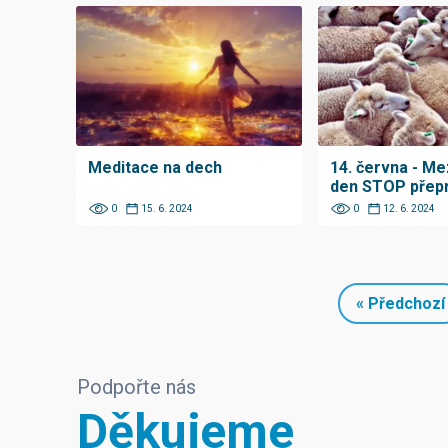
Meditace na dech
14. června - Me
den STOP přepr
0
15. 6. 2024
0
12. 6. 2024
« Předchozí
Podpořte nás
Děkujeme