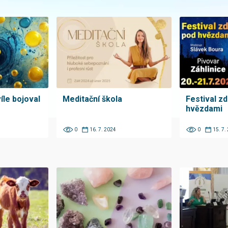
íle bojoval
Meditační škola
Festival zd
hvězdami
0
16. 7. 2024
0
15. 7.