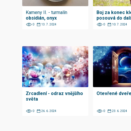
Kameny II. - turmalín
Boj za konec kl
obsidián, onyx
posouvá do dalš
0
13. 7. 2024
0
10. 7. 2024
Zrcadlení - odraz vnějšího
Otevřené dveř
světa
0
26. 6. 2024
0
23. 6. 2024