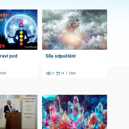
raví pod
Síla odpuštění
 2024
0
14. 7. 2024