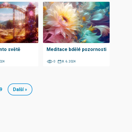
mto světě
Meditace bdělé pozornosti
2024
0
8. 6. 2024
9
Další »