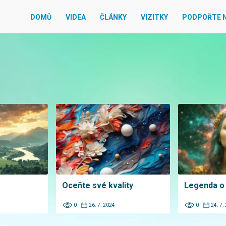
DOMŮ
VIDEA
ČLÁNKY
VIZITKY
PODPOŘTE 
Oceňte své kvality
Legenda o
0
26. 7. 2024
0
24. 7.