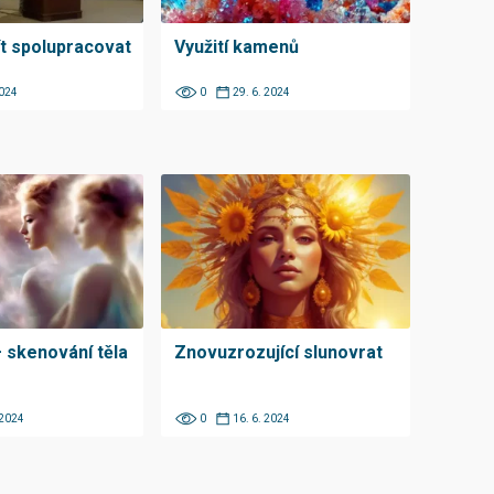
ít spolupracovat
Využití kamenů
2024
0
29. 6. 2024
 skenování těla
Znovuzrozující slunovrat
 2024
0
16. 6. 2024