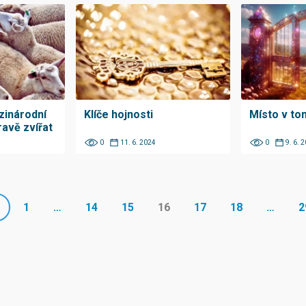
zinárodní
Klíče hojnosti
Místo v to
avě zvířat
0
11. 6. 2024
0
9. 6. 
1
…
14
15
16
17
18
…
2