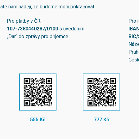
áváte nám naději, že budeme moci pokračovat.
Pro platby v ČR:
Pro 
107-7380440287/0100
s uvedením
IBA
„Dar“ do zprávy pro příjemce.
BIC
Náze
Prah
Česk
555 Kč
777 Kč