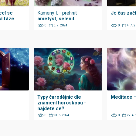
ecí se
Kameny I. - prehnit
Je čas zač
í fáze
ametyst, selenit
0
6. 7. 2024
0
4. 7. 
e
Typy čarodějnic dle
Meditace –
znamení horoskopu -
najdete se?
0
23. 6. 2024
0
22. 6.