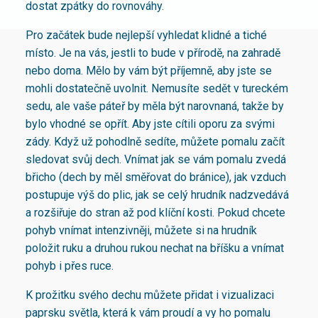
dostat zpátky do rovnováhy.
Pro začátek bude nejlepší vyhledat klidné a tiché
místo. Je na vás, jestli to bude v přírodě, na zahradě
nebo doma. Mělo by vám být příjemně, aby jste se
mohli dostatečně uvolnit. Nemusíte sedět v tureckém
sedu, ale vaše páteř by měla být narovnaná, takže by
bylo vhodné se opřít. Aby jste cítili oporu za svými
zády. Když už pohodlně sedíte, můžete pomalu začít
sledovat svůj dech. Vnímat jak se vám pomalu zvedá
břicho (dech by měl směřovat do bránice), jak vzduch
postupuje výš do plic, jak se celý hrudník nadzvedává
a rozšiřuje do stran až pod klíční kosti. Pokud chcete
pohyb vnímat intenzivněji, můžete si na hrudník
položit ruku a druhou rukou nechat na bříšku a vnímat
pohyb i přes ruce.
K prožitku svého dechu můžete přidat i vizualizaci
paprsku světla, která k vám proudí a vy ho pomalu