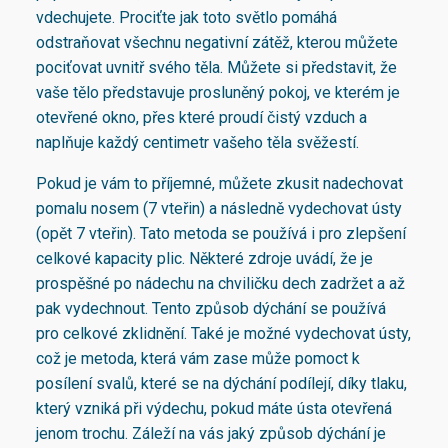
vdechujete. Prociťte jak toto světlo pomáhá
odstraňovat všechnu negativní zátěž, kterou můžete
pociťovat uvnitř svého těla. Můžete si představit, že
vaše tělo představuje prosluněný pokoj, ve kterém je
otevřené okno, přes které proudí čistý vzduch a
naplňuje každý centimetr vašeho těla svěžestí.
Pokud je vám to příjemné, můžete zkusit nadechovat
pomalu nosem (7 vteřin) a následně vydechovat ústy
(opět 7 vteřin). Tato metoda se používá i pro zlepšení
celkové kapacity plic. Některé zdroje uvádí, že je
prospěšné po nádechu na chviličku dech zadržet a až
pak vydechnout. Tento způsob dýchání se používá
pro celkové zklidnění. Také je možné vydechovat ústy,
což je metoda, která vám zase může pomoct k
posílení svalů, které se na dýchání podílejí, díky tlaku,
který vzniká při výdechu, pokud máte ústa otevřená
jenom trochu. Záleží na vás jaký způsob dýchání je