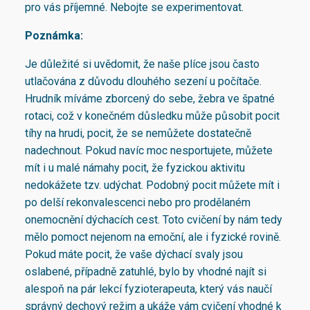
pro vás příjemné. Nebojte se experimentovat.
Poznámka:
Je důležité si uvědomit, že naše plíce jsou často
utlačována z důvodu dlouhého sezení u počítače.
Hrudník míváme zborcený do sebe, žebra ve špatné
rotaci, což v konečném důsledku může působit pocit
tíhy na hrudi, pocit, že se nemůžete dostatečně
nadechnout. Pokud navíc moc nesportujete, můžete
mít i u malé námahy pocit, že fyzickou aktivitu
nedokážete tzv. udýchat. Podobný pocit můžete mít i
po delší rekonvalescenci nebo pro prodělaném
onemocnění dýchacích cest. Toto cvičení by nám tedy
mělo pomoct nejenom na emoční, ale i fyzické rovině.
Pokud máte pocit, že vaše dýchací svaly jsou
oslabené, případně zatuhlé, bylo by vhodné najít si
alespoň na pár lekcí fyzioterapeuta, který vás naučí
správný dechový režim a ukáže vám cvičení vhodné k