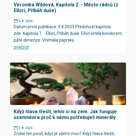
Veronika Wildová, Kapitola 2. - Město rádců (z
Ellori, Příběh duše)
6. 8. 2026
Datum první publikace: 9.4.2023 Předchozí kapitola
zde: Kapitola 1. - Ellori, Příběh duše Ellori letěla koridorem
páté dimenze. Vnímala paprsky...
přečíst
Když hlava třeští, lehni si na zem. Jak funguje
uzemnění a proč k němu potřebuješ minerály
5. 8. 2026
Znáte ten pocit, když je všeho moc? Když hlava třeští,