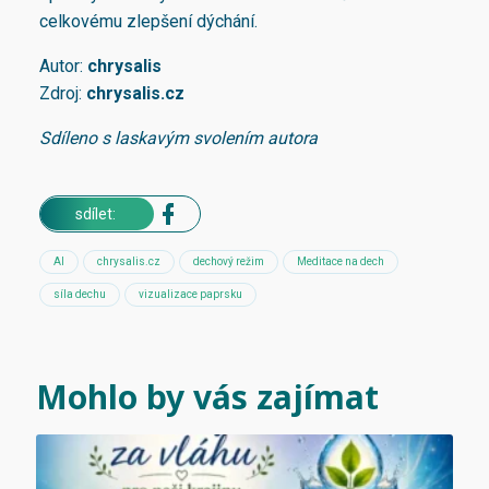
celkovému zlepšení dýchání.
Autor:
chrysalis
Zdroj:
chrysalis.cz
Sdíleno s laskavým svolením autora
sdílet:
AI
chrysalis.cz
dechový režim
Meditace na dech
síla dechu
vizualizace paprsku
Mohlo by vás zajímat