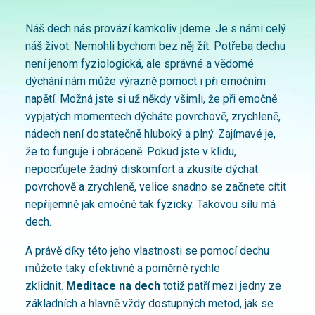
Náš dech nás provází kamkoliv jdeme. Je s námi celý
náš život. Nemohli bychom bez něj žít. Potřeba dechu
není jenom fyziologická, ale správné a vědomé
dýchání nám může výrazně pomoct i při emočním
napětí. Možná jste si už někdy všimli, že při emočně
vypjatých momentech dýcháte povrchově, zrychleně,
nádech není dostatečně hluboký a plný. Zajímavé je,
že to funguje i obráceně. Pokud jste v klidu,
nepociťujete žádný diskomfort a zkusíte dýchat
povrchově a zrychleně, velice snadno se začnete cítit
nepříjemně jak emočně tak fyzicky. Takovou sílu má
dech.
A právě díky této jeho vlastnosti se pomocí dechu
můžete taky efektivně a poměrně rychle
zklidnit.
Meditace na dech
totiž patří mezi jedny ze
základních a hlavně vždy dostupných metod, jak se