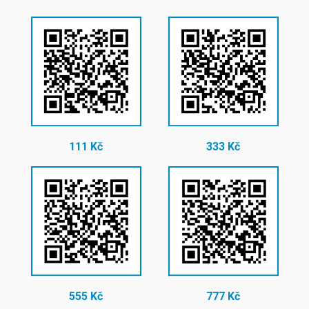
111 Kč
333 Kč
555 Kč
777 Kč