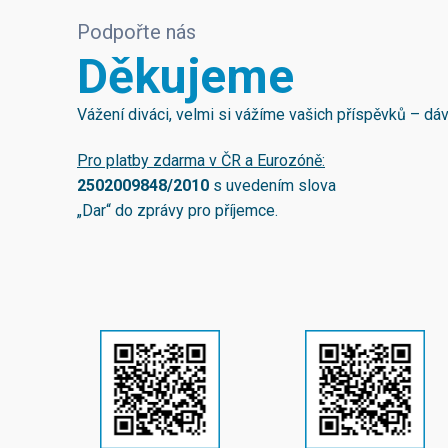
Podpořte nás
Děkujeme
Vážení diváci, velmi si vážíme vašich příspěvků – d
Pro platby zdarma v ČR a Eurozóně:
2502009848/2010
s uvedením slova
„Dar“ do zprávy pro příjemce.