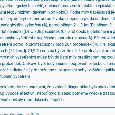
 gynekologických zánětů, dočasné omezení kontaktu s ejakuláte
ní léčby nízkými dávkami kortikoidů). Podle míry úspěšnosti lé
zděleny do čtyř skupin: porod životaschopného plodu do dvou le
nologického vyšetření (A); porod během 2 – 3 let (B); během 3 – 
ř let nenastal (D). U 208 pacientek (61,5 %) došlo k otěhotnění a
vstupního vyšetření k úspěšnému porodu (skupina A). Během 4 le
šetření porodilo životaschopný plod 264 probandek (78,1 %; sku
nu D (74 žen, tj. 21,9 %) se zdá být zřetelné, že přetrvávání pozit
ontrolních vyšetřeních může být do jisté míry prediktorem reprodu
 probandek. Celkově byla tedy imunitní odpověď na léčbu u žen 
čně individuální, přestože mezi skupinami nebyl zjištěn signifika
stupním vyšetření.
ledků studie lze usuzovat, že zvolená diagnostika byla adekvátní
up vysoce efektivní, neboť bylo zjištěno poměrně vysoké zastou
léčbě dočkaly reprodukčního úspěchu.
ndrea Kestlerová, Ph.D.