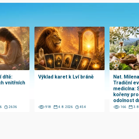
 dítě:
Výklad karet k Lví bráně
Nat. Milen
h vnitřních
Tradiční e
medicína: 
kořeny pro
odolnost d
6
26:36
918
4. 8. 2026
45:4
166
3. 