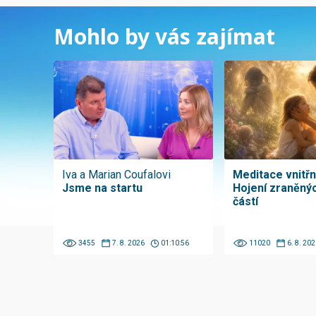
Mohlo by vás zajímat
Iva a Marian Coufalovi
Meditace vnitřní
Jsme na startu
Hojení zraněnýc
částí
3455
7. 8. 2026
01:10:56
11020
6. 8. 202