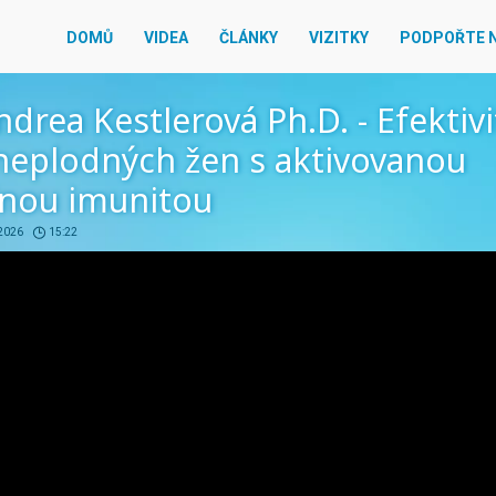
DOMŮ
VIDEA
ČLÁNKY
VIZITKY
PODPOŘTE 
ndrea Kestlerová Ph.D. - Efektivi
 neplodných žen s aktivovanou
nou imunitou
 2026
15:22