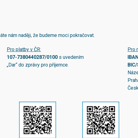
áváte nám naději, že budeme moci pokračovat.
Pro platby v ČR:
Pro 
107-7380440287/0100
s uvedením
IBA
„Dar“ do zprávy pro příjemce.
BIC
Náze
Prah
Česk