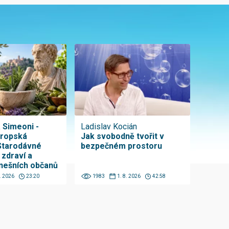
a Simeoni -
Ladislav Kocián
vropská
Jak svobodně tvořit v
Starodávné
bezpečném prostoru
 zdraví a
nešních občanů
8. 2026
23:20
1983
1. 8. 2026
42:58