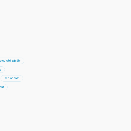
ologické záněty
y
neplodnost
ost