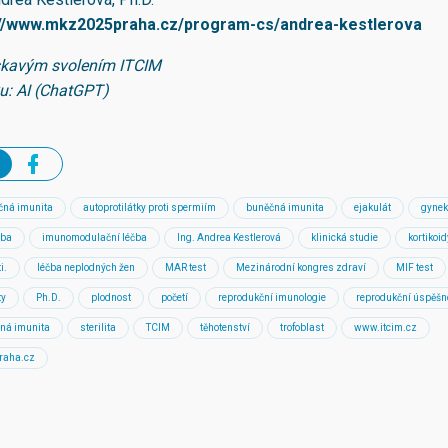
://www.mkz2025praha.cz/program-cs/andrea-kestlerova
askavým svolením ITCIM
u: AI (ChatGPT)
čná imunita
autoprotilátky proti spermiím
buněčná imunita
ejakulát
gynek
čba
imunomodulační léčba
Ing. Andrea Kestlerová
klinická studie
kortikoid
i.
léčba neplodných žen
MAR test
Mezinárodní kongres zdraví
MIF test
ty
Ph.D.
plodnost
početí
reprodukční imunologie
reprodukční úspěšn
čná imunita
sterilita
TCIM
těhotenství
trofoblast
www.itcim.cz
aha.cz