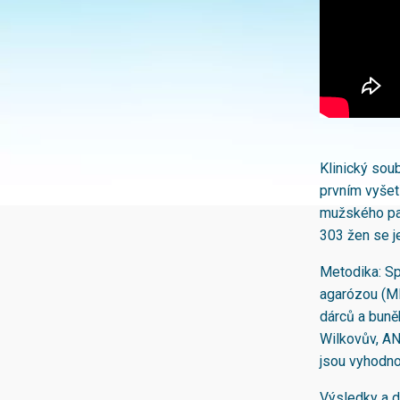
Klinický sou
prvním vyšetř
mužského par
303 žen se je
Metodika: Sp
agarózou (MI
dárců a buně
Wilkovův, AN
jsou vyhodno
Výsledky a d