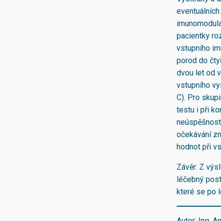
eventuálních
imunomodulač
pacientky ro
vstupního imu
porod do čty
dvou let od 
vstupního vy
C). Pro skupi
testu i při k
neúspěšnosti
očekávání zna
hodnot při v
Závěr: Z výs
léčebný post
které se po 
Autor: Ing. A