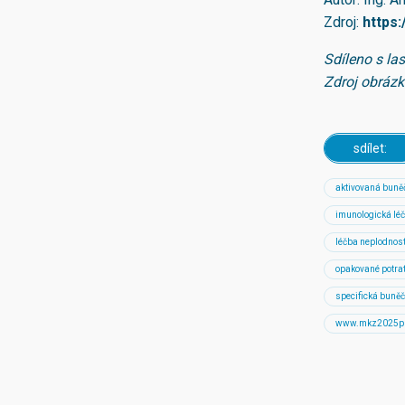
Zdroj:
https
Sdíleno s l
Zdroj obrázk
sdílet:
aktivovaná buně
imunologická lé
léčba neplodnost
opakované potra
specifická buně
www.mkz2025pr