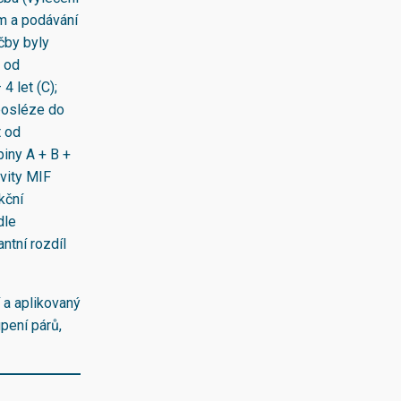
m a podávání
čby byly
t od
4 let (C);
 posléze do
t od
piny A + B +
ivity MIF
kční
dle
ntní rozdíl
 a aplikovaný
pení párů,