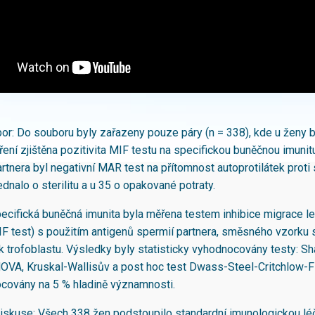
bor: Do souboru byly zařazeny pouze páry (n = 338), kde u ženy b
ení zjištěna pozitivita MIF testu na specifickou buněčnou imunit
tnera byl negativní MAR test na přítomnost autoprotilátek proti
dnalo o sterilitu a u 35 o opakované potraty.
ecifická buněčná imunita byla měřena testem inhibice migrace l
F test) s použitím antigenů spermií partnera, směsného vzorku 
k trofoblastu. Výsledky byly statisticky vyhodnocovány testy: Sh
OVA, Kruskal-Wallisův a post hoc test Dwass-Steel-Critchlow-Fl
covány na 5 % hladině významnosti.
iskuse: Všech 338 žen podstoupilo standardní imunologickou lé