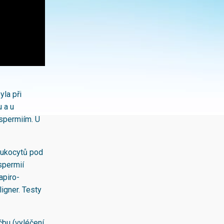
yla při
u a u
 spermiím. U
eukocytů pod
spermií
apiro-
igner. Testy
čbu (vyléčení