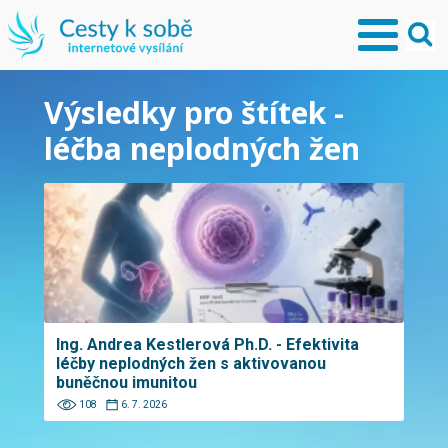
Výsledky pro štítek -
léčba neplodných žen
Ing. Andrea Kestlerová Ph.D. - Efektivita
léčby neplodných žen s aktivovanou
buněčnou imunitou
108
6. 7. 2026