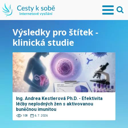
Výsledky pro štítek -
klinická studie
Ing. Andrea Kestlerová Ph.D. - Efektivita
léčby neplodných žen s aktivovanou
buněčnou imunitou
108
6. 7. 2026