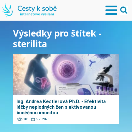
Výsledky pro štítek -
sterilita
Ing. Andrea Kestlerová Ph.D. - Efektivita
léčby neplodných žen s aktivovanou
buněčnou imunitou
108
6. 7. 2026