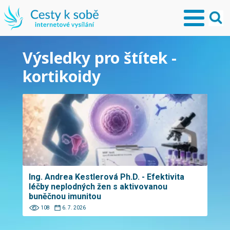
Výsledky pro štítek -
kortikoidy
Ing. Andrea Kestlerová Ph.D. - Efektivita
léčby neplodných žen s aktivovanou
buněčnou imunitou
108
6. 7. 2026