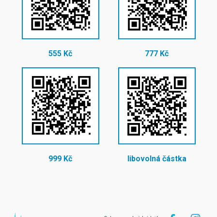
555 Kč
777 Kč
999 Kč
libovolná částka