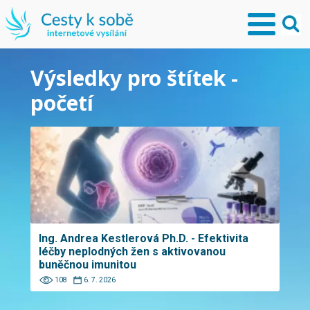
Výsledky pro štítek -
početí
Ing. Andrea Kestlerová Ph.D. - Efektivita
léčby neplodných žen s aktivovanou
buněčnou imunitou
108
6. 7. 2026