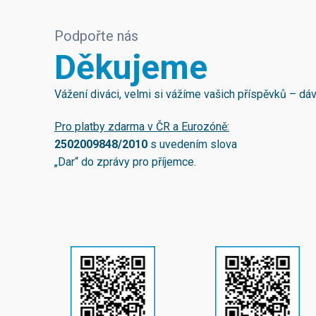
Podpořte nás
Děkujeme
Vážení diváci, velmi si vážíme vašich příspěvků – d
Pro platby zdarma v ČR a Eurozóně:
2502009848/2010
s uvedením slova
„Dar“ do zprávy pro příjemce.