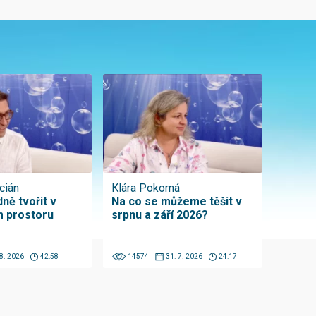
cián
Klára Pokorná
ně tvořit v
Na co se můžeme těšit v
 prostoru
srpnu a září 2026?
 8. 2026
42:58
14574
31. 7. 2026
24:17