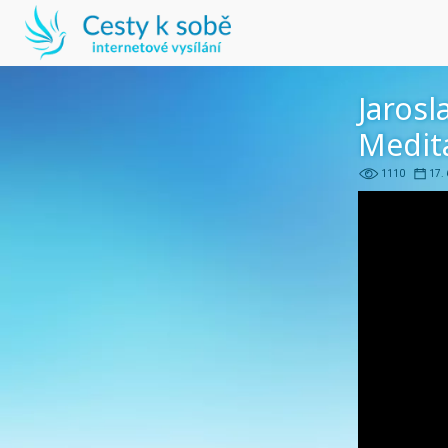
Jarosl
Medita
1110
17. 