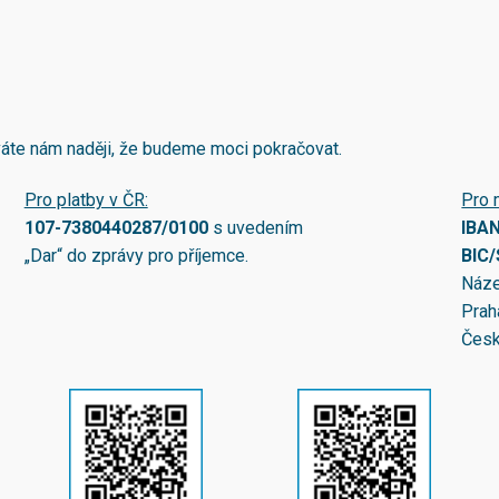
áváte nám naději, že budeme moci pokračovat.
Pro platby v ČR:
Pro 
107-7380440287/0100
s uvedením
IBA
„Dar“ do zprávy pro příjemce.
BIC
Náze
Prah
Česk