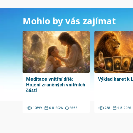
Mohlo by vás zajímat
Meditace vnitřní dítě:
Výklad karet k 
Hojení zraněných vnitřních
částí
10899
6. 8. 2026
26:36
738
4. 8. 2026