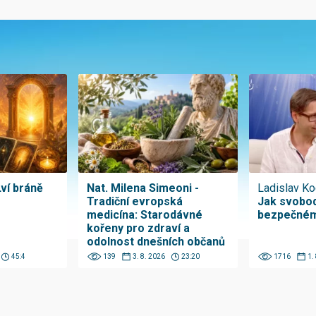
Lví bráně
Nat. Milena Simeoni -
Ladislav Ko
Tradiční evropská
Jak svobod
medicína: Starodávné
bezpečném
kořeny pro zdraví a
odolnost dnešních občanů
45:4
139
3. 8. 2026
23:20
1716
1.