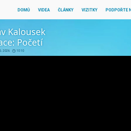
DOMŮ
VIDEA
ČLÁNKY
VIZITKY
PODPOŘTE 
av Kalousek
ce: Početí
6. 2026
10:10