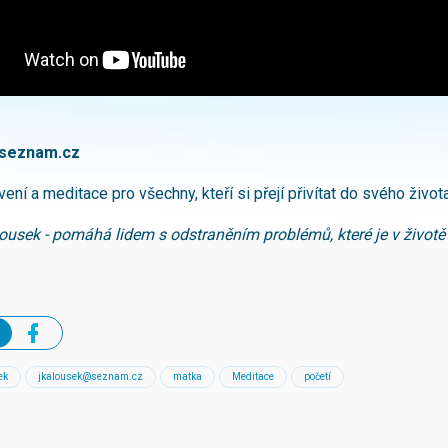
seznam.cz
ení a meditace pro všechny, kteří si přejí přivítat do svého život
ousek - pomáhá lidem s odstraněním problémů, které je v životě 
ek
jkalousek@seznam.cz
matka
Meditace
početí