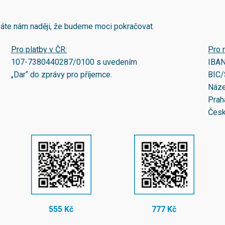
áváte nám naději, že budeme moci pokračovat.
Pro platby v ČR:
Pro 
107-7380440287/0100
s uvedením
IBA
„Dar“ do zprávy pro příjemce.
BIC/
Náze
Prah
Česk
555 Kč
777 Kč