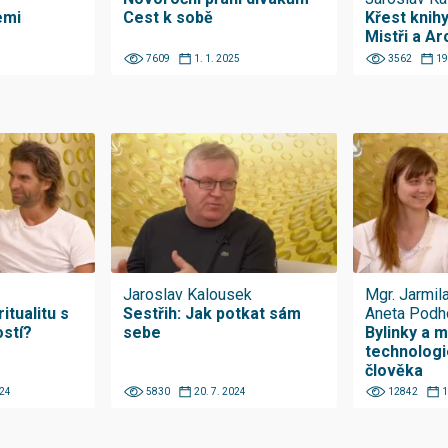
emi
Cest k sobě
Křest knih
Mistři a A
7609
1. 1. 2025
3562
19
Jaroslav Kalousek
Mgr. Jarmil
itualitu s
Sestřih: Jak potkat sám
Aneta Podh
ostí?
sebe
Bylinky a 
technologi
člověka
024
5830
20. 7. 2024
12842
1