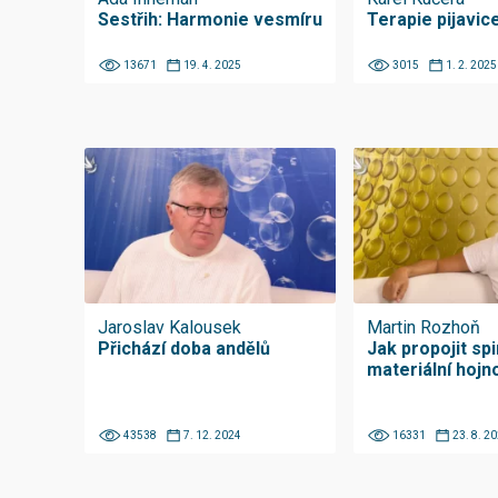
Sestřih: Harmonie vesmíru
Terapie pijavic
13671
19. 4. 2025
3015
1. 2. 2025
Jaroslav Kalousek
Martin Rozhoň
Přichází doba andělů
Jak propojit spir
materiální hojn
43538
7. 12. 2024
16331
23. 8. 2