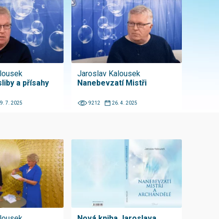
alousek
Jaroslav Kalousek
sliby a přísahy
Nanebevzatí Mistři
9. 7. 2025
9212
26. 4. 2025
alousek
Nová kniha Jaroslava