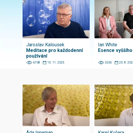
Jaroslav Kalousek
Ian White
Meditace pro každodenní
Esence vyššího 
používání
6708
10. 11. 2025
3265
20. 8. 202
Áda Inneman
Karel Kučera