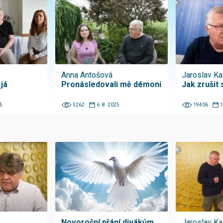
Anna Antošová
Jaroslav K
já
Pronásledovali mě démoni
Jak zrušit 
5
5262
6. 8. 2025
19406
1
Novoroční přání divákům
Jaroslav K