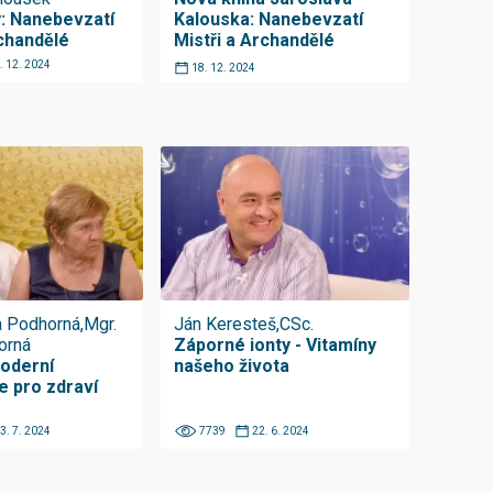
y: Nanebevzatí
Kalouska: Nanebevzatí
rchandělé
Mistři a Archandělé
. 12. 2024
18. 12. 2024
a Podhorná,Mgr.
Ján Keresteš,CSc.
orná
Záporné ionty - Vitamíny
moderní
našeho života
e pro zdraví
3. 7. 2024
7739
22. 6. 2024