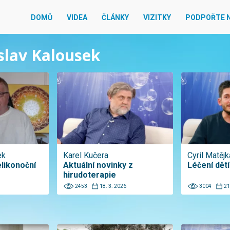
DOMŮ
VIDEA
ČLÁNKY
VIZITKY
PODPOŘTE 
oslav Kalousek
ek
Karel Kučera
Cyril Matějk
likonoční
Aktuální novinky z
Léčení dětí
hirudoterapie
2453
18. 3. 2026
3004
21