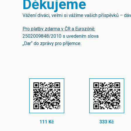
Děkujeme
Vážení diváci, velmi si vážíme vašich příspěvků – d
Pro platby zdarma v ČR a Eurozóně:
2502009848/2010
s uvedením slova
„Dar“ do zprávy pro příjemce.
111 Kč
333 Kč