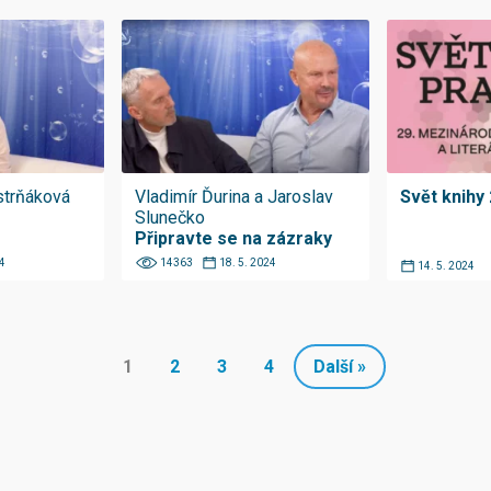
strňáková
Vladimír Ďurina a Jaroslav
Svět knihy
Slunečko
Připravte se na zázraky
4
14363
18. 5. 2024
14. 5. 2024
1
2
3
4
Další »