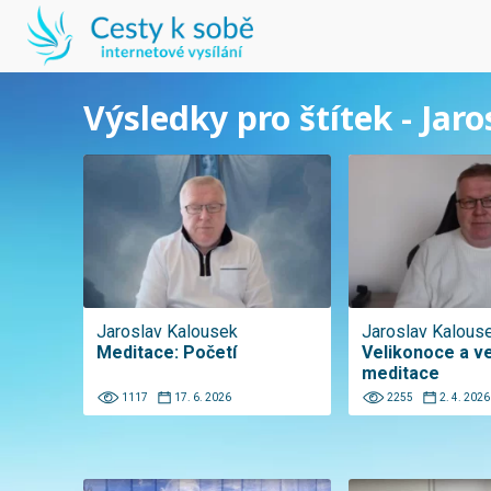
Výsledky pro štítek - Jar
Jaroslav Kalousek
Jaroslav Kalous
Meditace: Početí
Velikonoce a ve
meditace
1117
17. 6. 2026
2255
2. 4. 2026