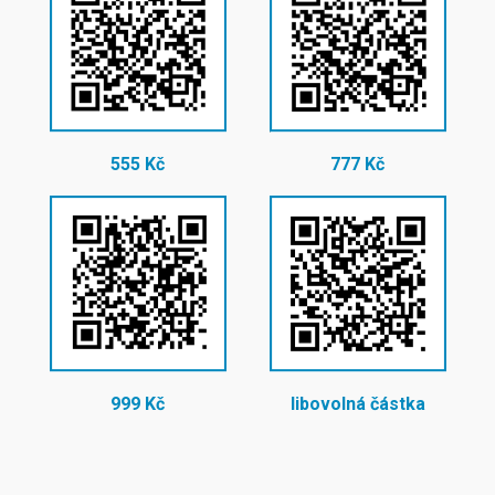
555 Kč
777 Kč
999 Kč
libovolná částka