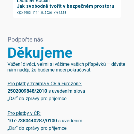
Ladislav Kocián
Jak svobodně tvořit v bezpečném prostoru
1983
1. 8. 2026
42:58
Podpořte nás
Děkujeme
Vážení diváci, velmi si vážíme vašich příspěvků – dáváte
nám naději, že budeme moci pokračovat.
Pro platby zdarma v ČR a Eurozóně:
2502009848/2010
s uvedením slova
„Dar“ do zprávy pro příjemce.
Pro platby v ČR:
107-7380440287/0100
s uvedením
„Dar“ do zprávy pro příjemce.