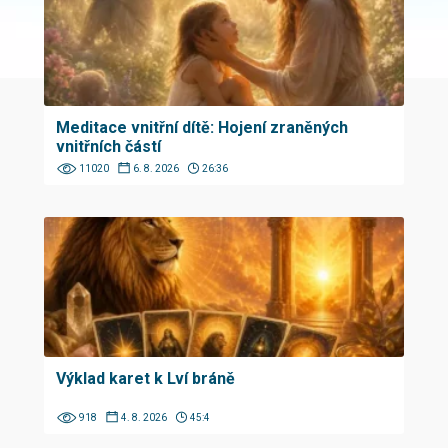
Meditace vnitřní dítě: Hojení zraněných
vnitřních částí
11020
6. 8. 2026
26:36
Výklad karet k Lví bráně
918
4. 8. 2026
45:4