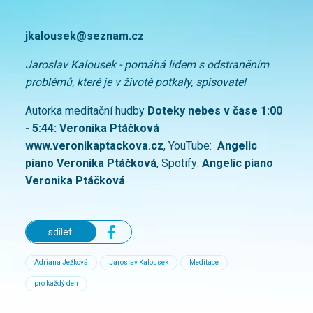
jkalousek@seznam.cz
Jaroslav Kalousek - pomáhá lidem s odstraněním
problémů, které je v životě potkaly, spisovatel
Autorka meditační hudby
Doteky nebes v čase 1:00
- 5:44: Veronika Ptáčková
www.veronikaptackova.cz
, YouTube:
⁠Angelic
piano Veronika Ptáčková⁠
, Spotify:
Angelic piano
Veronika Ptáčková
sdílet:
Adriana Ježková
Jaroslav Kalousek
Meditace
pro každý den