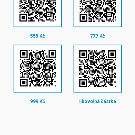
555 Kč
777 Kč
999 Kč
libovolná částka