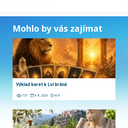
Mohlo by vás zajímat
Výklad karet k Lví bráně
737
4. 8. 2026
45:4