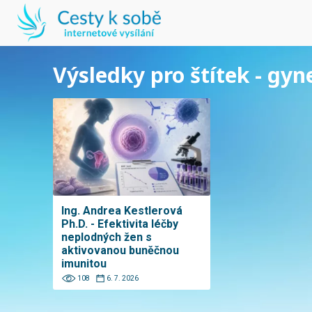
Výsledky pro štítek - gy
Ing. Andrea Kestlerová
Ph.D. - Efektivita léčby
neplodných žen s
aktivovanou buněčnou
imunitou
108
6. 7. 2026