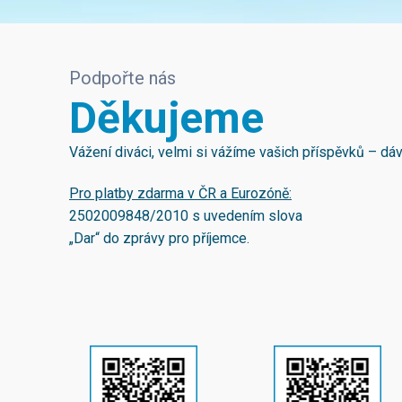
Podpořte nás
Děkujeme
Vážení diváci, velmi si vážíme vašich příspěvků – d
Pro platby zdarma v ČR a Eurozóně:
2502009848/2010
s uvedením slova
„Dar“ do zprávy pro příjemce.