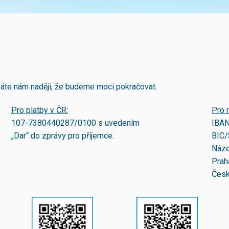
áváte nám naději, že budeme moci pokračovat.
Pro platby v ČR:
Pro 
107-7380440287/0100
s uvedením
IBA
„Dar“ do zprávy pro příjemce.
BIC/
Náze
Prah
Česk