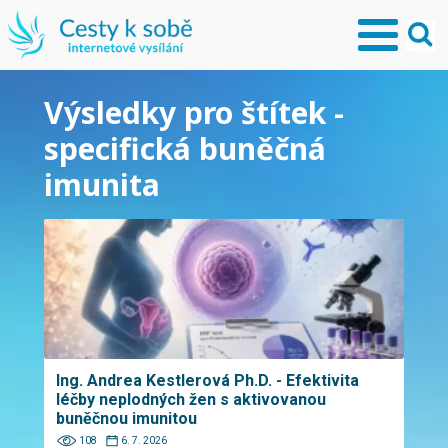
Výsledky pro štítek -
specifická buněčná
imunita
Ing. Andrea Kestlerová Ph.D. - Efektivita
léčby neplodných žen s aktivovanou
buněčnou imunitou
108
6. 7. 2026