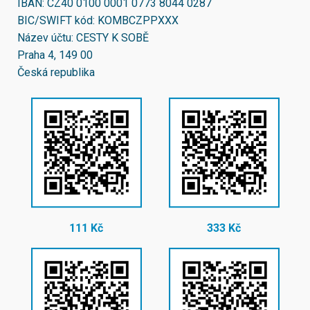
IBAN:
CZ40 0100 0001 0773 8044 0287
BIC/SWIFT kód:
KOMBCZPPXXX
Název účtu: CESTY K SOBĚ
Praha 4, 149 00
Česká republika
111 Kč
333 Kč