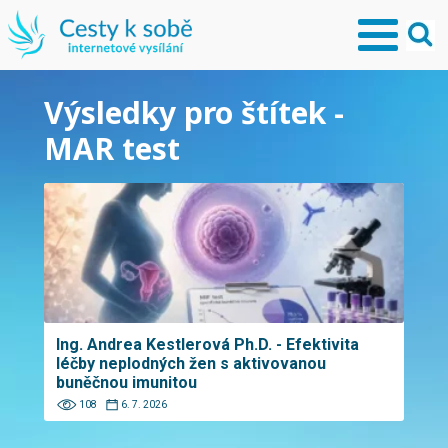
Výsledky pro štítek -
MAR test
Ing. Andrea Kestlerová Ph.D. - Efektivita
léčby neplodných žen s aktivovanou
buněčnou imunitou
108
6. 7. 2026