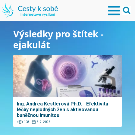
Výsledky pro štítek -
ejakulát
Ing. Andrea Kestlerová Ph.D. - Efektivita
léčby neplodných žen s aktivovanou
buněčnou imunitou
108
6. 7. 2026