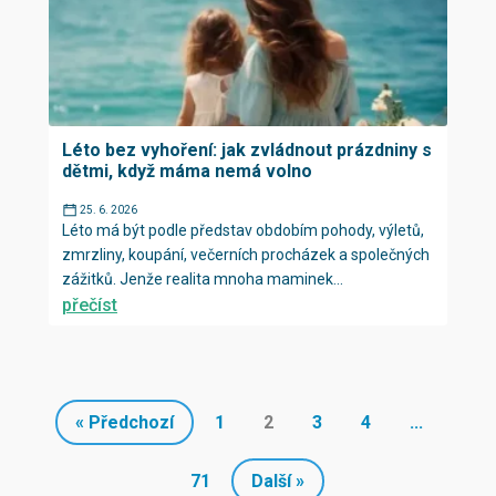
Léto bez vyhoření: jak zvládnout prázdniny s
dětmi, když máma nemá volno
25. 6. 2026
Léto má být podle představ obdobím pohody, výletů,
zmrzliny, koupání, večerních procházek a společných
zážitků. Jenže realita mnoha maminek...
přečíst
« Předchozí
1
2
3
4
...
71
Další »