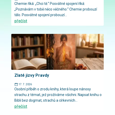
Chemie říká: „Chci tě.“ Posvátné spojení říká:
„Poznávám v tobě něco věčného.“ Chemie probouzí
tělo. Posvátné spojení probouzí...
přečíst
Zlaté jizvy Pravdy
17. 7. 2026
Osobní příběh o zrodu knihy, která loupe nánosy
strachu z témat, jež prožíváme všichni. Napsat knihu o
Bibli bez dogmat, strachů a církevních...
přečíst