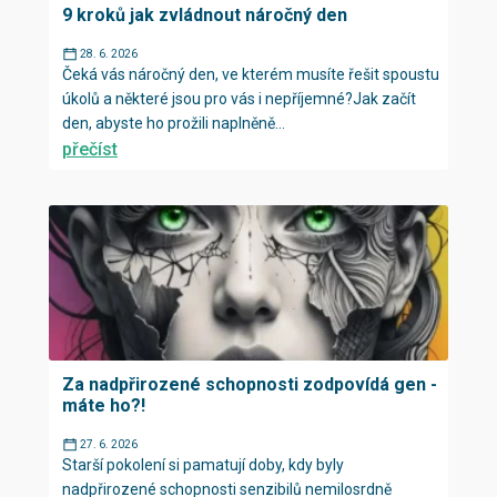
9 kroků jak zvládnout náročný den
28. 6. 2026
Čeká vás náročný den, ve kterém musíte řešit spoustu
úkolů a některé jsou pro vás i nepříjemné?Jak začít
den, abyste ho prožili naplněně...
přečíst
Za nadpřirozené schopnosti zodpovídá gen -
máte ho?!
27. 6. 2026
Starší pokolení si pamatují doby, kdy byly
nadpřirozené schopnosti senzibilů nemilosrdně