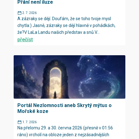
Přání není iluze
2. 7. 2026
A zázraky se dějí. Doufám, že se toho tvoje mysl
chytla:) Jasně, zázraky se dějí hlavně v pohádkách,
že?V LaLa Landu našich představ a snů.V...
přečíst
Portál Nezlomnosti aneb Skrytý mýtus o
Mořské koze
1. 7. 2026
Na přelomu 29. a 30. června 2026 (přesně v 01:56
ráno) vrcholí na obloze jeden z nejzásadnějších