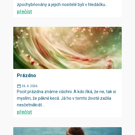
zpochybňovány a jejich nositelé byli v hledáčku...
přečíst
Prázdno
26. 6. 2026
Pocit prázdna známe všichni. A kdo říká, že ne, tak si
myslím, že pěkně kecá. Já ho v tomto životě zažila
nesčetněkrát...
přečíst