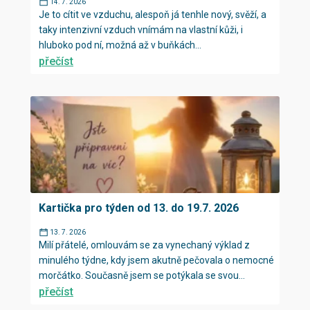
14. 7. 2026
Je to cítit ve vzduchu, alespoň já tenhle nový, svěží, a
taky intenzivní vzduch vnímám na vlastní kůži, i
hluboko pod ní, možná až v buňkách...
přečíst
Kartička pro týden od 13. do 19.7. 2026
13. 7. 2026
Milí přátelé, omlouvám se za vynechaný výklad z
minulého týdne, kdy jsem akutně pečovala o nemocné
morčátko. Současně jsem se potýkala se svou...
přečíst