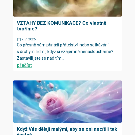
VZTAHY BEZ KOMUNIKACE? Co vlastně
tvoříme?
7. 7. 2026
Co přesně nám přináší přátelství, nebo setkávání
s druhými lidmi, když si vzájemně nenasloucháme?
Zastavili jste se nad tím...
přečíst
Když Vás dělají malými, aby se oni necítili tak
špatně