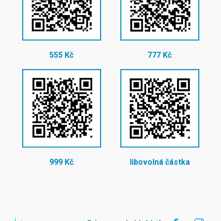
555 Kč
777 Kč
999 Kč
libovolná částka