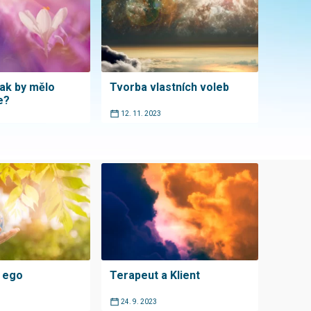
jak by mělo
Tvorba vlastních voleb
e?
12. 11. 2023
 ego
Terapeut a Klient
24. 9. 2023