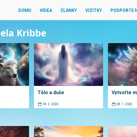
DOMŮ
VIDEA
ČLÁNKY
VIZITKY
PODPOŘTE 
mela Kribbe
Tělo a duše
Vytvořte m
18. 2. 2024
28. 1. 2024