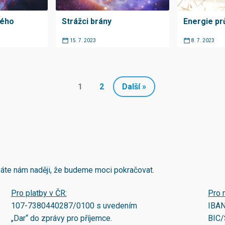
kého
Strážci brány
Energie p
15. 7. 2023
8. 7. 2023
1
2
Další »
áváte nám naději, že budeme moci pokračovat.
Pro platby v ČR:
Pro 
107-7380440287/0100
s uvedením
IBA
„Dar“ do zprávy pro příjemce.
BIC/