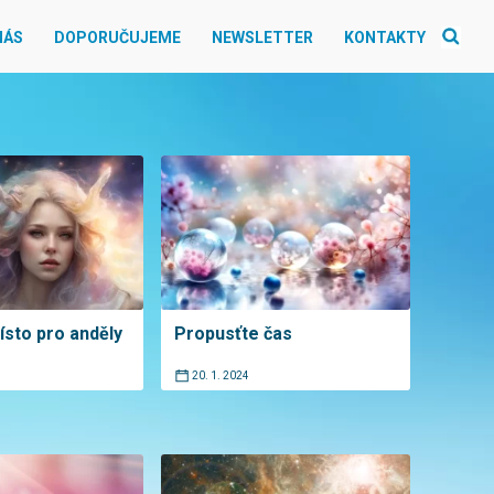
NÁS
DOPORUČUJEME
NEWSLETTER
KONTAKTY
ísto pro anděly
Propusťte čas
20. 1. 2024