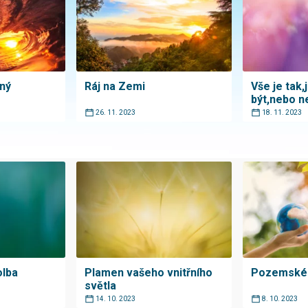
ný
Ráj na Zemi
Vše je tak,
být,nebo n
26. 11. 2023
18. 11. 2023
olba
Plamen vašeho vnitřního
Pozemské
světla
14. 10. 2023
8. 10. 2023