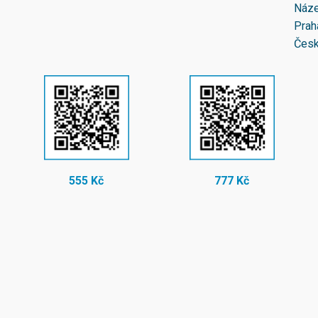
Náze
Prah
Česk
555 Kč
777 Kč