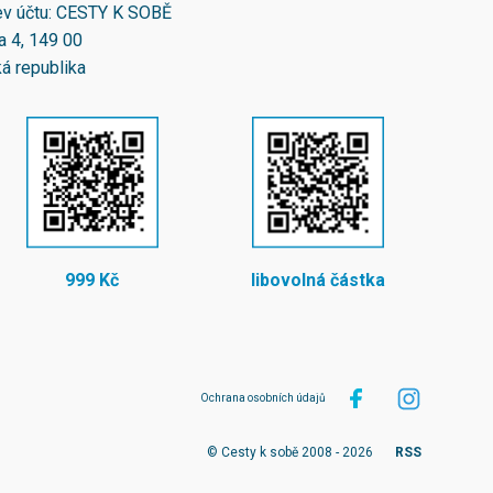
v účtu: CESTY K SOBĚ
a 4, 149 00
á republika
999 Kč
libovolná částka
Ochrana osobních údajů
© Cesty k sobě 2008 - 2026
RSS