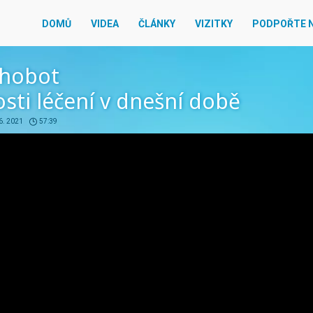
DOMŮ
VIDEA
ČLÁNKY
VIZITKY
PODPOŘTE 
Chobot
ti léčení v dnešní době
 6. 2021
57:39