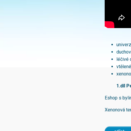
univerz
duchové
léčivé 
vtělené
xenono
1.díl 
Eshop s byli
Xenonová te