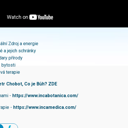
ální Zdroj a energie
 a jejich schránky
dary přírody
 bytosti
vá terapie
Petr Chobot, Co je Bůh?
ZDE
nami -
https://www.incabotanica.com/
rapie -
https://www.incamedica.com/