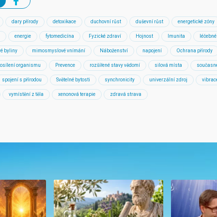
dary přírody
detoxikace
duchovní růst
duševní růst
energetické zóny
energie
fytomedicína
Fyzické zdraví
Hojnost
Imunita
léčebné
vé byliny
mimosmyslové vnímání
Náboženství
napojení
Ochrana přírody
osílení organismu
Prevence
rozšířené stavy vědomí
silová místa
současné
spojení s přírodou
Světelné bytosti
synchronicity
univerzální zdroj
vibrac
vymístění z těla
xenonová terapie
zdravá strava