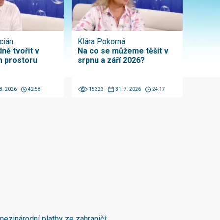
cián
Klára Pokorná
ně tvořit v
Na co se můžeme těšit v
 prostoru
srpnu a září 2026?
 8. 2026
42:58
15323
31. 7. 2026
24:17
mezinárodní platby ze zahraničí: