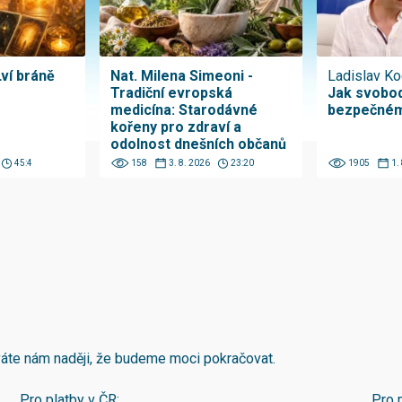
Lví bráně
Nat. Milena Simeoni -
Ladislav Ko
Tradiční evropská
Jak svobod
medicína: Starodávné
bezpečném
kořeny pro zdraví a
odolnost dnešních občanů
45:4
158
3. 8. 2026
23:20
1905
1.
áváte nám naději, že budeme moci pokračovat.
Pro platby v ČR:
Pro 