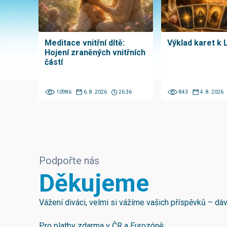
Meditace vnitřní dítě:
Výklad karet k 
Hojení zraněných vnitřních
částí
10986
6. 8. 2026
26:36
843
4. 8. 2026
Podpořte nás
Děkujeme
Vážení diváci, velmi si vážíme vašich příspěvků – d
Pro platby zdarma v ČR a Eurozóně: