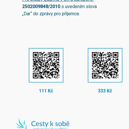
2502009848/2010
s uvedením slova
„Dar“ do zprávy pro příjemce.
111 Kč
333 Kč