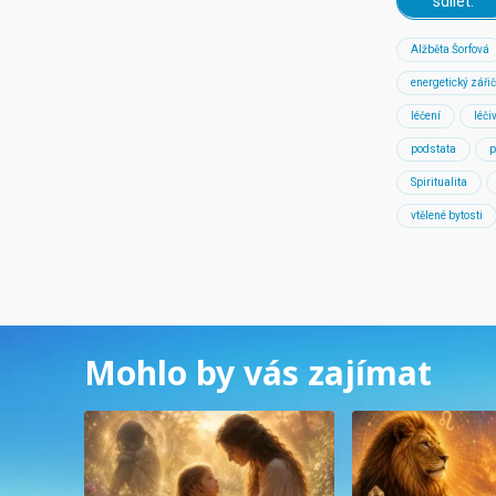
sdílet:
Alžběta Šorfová
energetický zářič
léčení
léči
podstata
p
Spiritualita
vtělené bytosti
Mohlo by vás zajímat