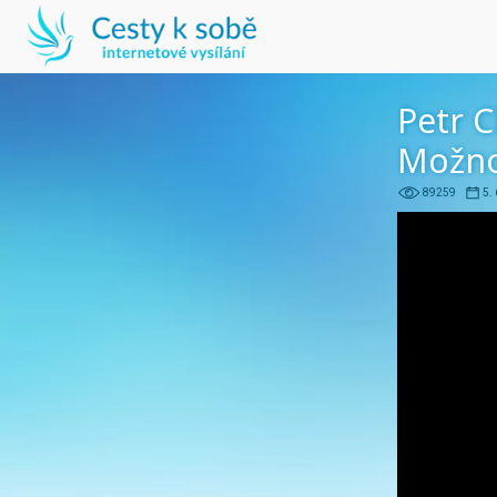
Petr 
Možnos
89259
5.