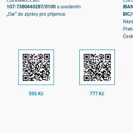
107-7380440287/0100
s uvedením
IBA
„Dar“ do zprávy pro příjemce.
BIC
Náze
Prah
Česk
555 Kč
777 Kč