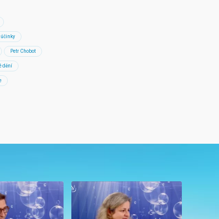
 účinky
Petr Chobot
 dění
e