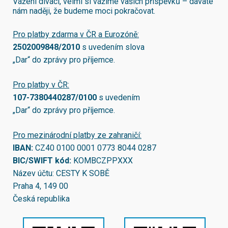
Vážení diváci, velmi si vážíme vašich příspěvků – dáváte
nám naději, že budeme moci pokračovat.
Pro platby zdarma v ČR a Eurozóně:
2502009848/2010
s uvedením slova
„Dar“ do zprávy pro příjemce.
Pro platby v ČR:
107-7380440287/0100
s uvedením
„Dar“ do zprávy pro příjemce.
Pro mezinárodní platby ze zahraničí:
IBAN:
CZ40 0100 0001 0773 8044 0287
BIC/SWIFT kód:
KOMBCZPPXXX
Název účtu: CESTY K SOBĚ
Praha 4, 149 00
Česká republika