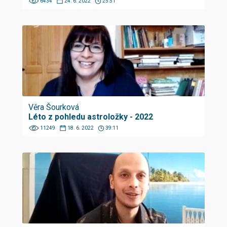
6434
24. 6. 2022
25:51
Věra Šourková
Léto z pohledu astroložky - 2022
11249
18. 6. 2022
39:11