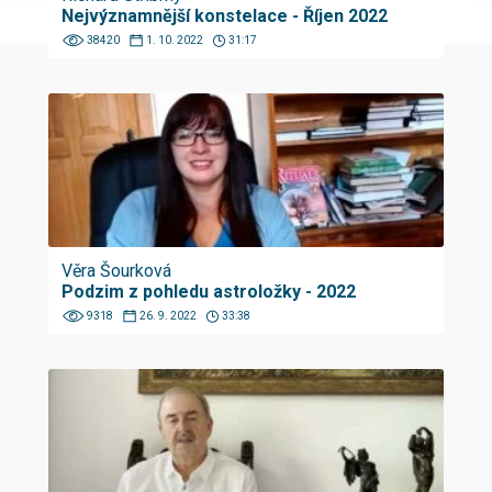
Nejvýznamnější konstelace - Říjen 2022
38420
1. 10. 2022
31:17
Věra Šourková
Podzim z pohledu astroložky - 2022
9318
26. 9. 2022
33:38