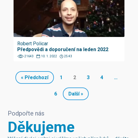
Robert Policar
Předpovědi a doporučení na leden 2022
21643
10. 1. 2022
25:43
« Předchozí
1
2
3
4
…
6
Další »
Podpořte nás
Děkujeme