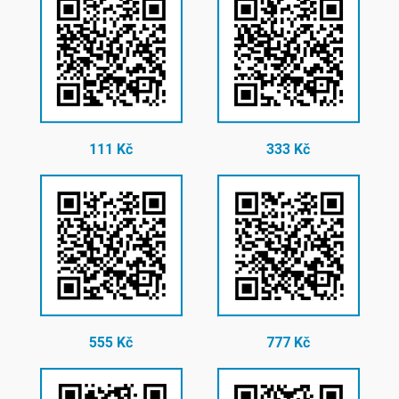
111 Kč
333 Kč
555 Kč
777 Kč