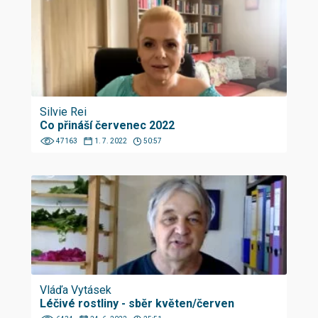
Silvie Rei
Co přináší červenec 2022
47163
1. 7. 2022
50:57
Vláďa Vytásek
Léčivé rostliny - sběr květen/červen