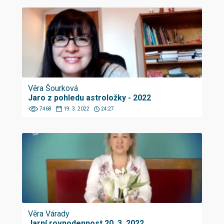
Věra Šourková
Jaro z pohledu astroložky - 2022
7468
19. 3. 2022
24:27
Věra Várady
Jarní rovnodennost 20. 3. 2022