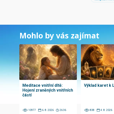
Mohlo by vás zajímat
Meditace vnitřní dítě:
Výklad karet k 
Hojení zraněných vnitřních
částí
10977
6. 8. 2026
26:36
838
4. 8. 2026