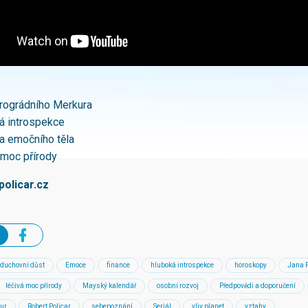
trográdního Merkura
á introspekce
a emočního těla
 moc přírody
olicar.cz
duchovní důst
Emoce
finance
hluboká introspekce
horoskopy
Jana 
léčivá moc přírody
Mayský kalendář
osobní rozvoj
Předpovědi a doporučení
kur
Robert Policar
sebepoznání
Seriál
vliv planet
vztahy