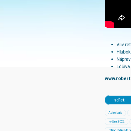
Vliv re
Hlubok
Náprav
Léčivá
www.robertp
sdílet:
Astrologie
květen 2022
retrográdní Mer