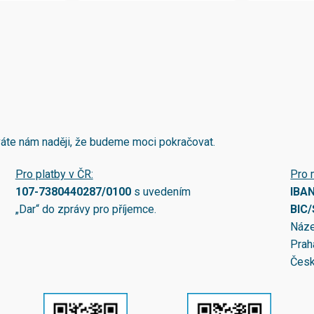
áváte nám naději, že budeme moci pokračovat.
Pro platby v ČR:
Pro 
107-7380440287/0100
s uvedením
IBA
„Dar“ do zprávy pro příjemce.
BIC
Náze
Prah
Česk