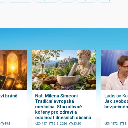
Lví bráně
Nat. Milena Simeoni -
Ladislav Ko
Tradiční evropská
Jak svobod
medicína: Starodávné
bezpečném
kořeny pro zdraví a
odolnost dnešních občanů
45:4
157
3. 8. 2026
23:20
1872
1.