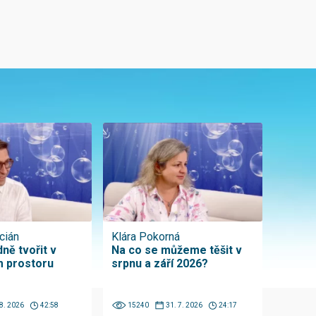
cián
Klára Pokorná
ně tvořit v
Na co se můžeme těšit v
 prostoru
srpnu a září 2026?
 8. 2026
42:58
15240
31. 7. 2026
24:17