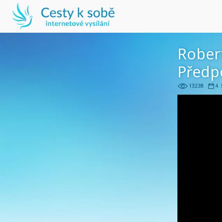
Robert
Předp
13238
4.