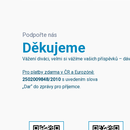
Podpořte nás
Děkujeme
Vážení diváci, velmi si vážíme vašich příspěvků – d
Pro platby zdarma v ČR a Eurozóně:
2502009848/2010
s uvedením slova
„Dar“ do zprávy pro příjemce.