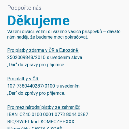
Podpořte nás
Děkujeme
Vážení diváci, velmi si vážíme vašich příspěvků – dáváte
nám naději, že budeme moci pokračovat.
Pro platby zdarma v ČR a Eurozóně:
2502009848/2010
s uvedením slova
„Dar“ do zprávy pro příjemce.
Pro platby v ČR:
107-7380440287/0100
s uvedením
„Dar“ do zprávy pro příjemce.
Pro mezinárodní platby ze zahraničí:
IBAN:
CZ40 0100 0001 0773 8044 0287
BIC/SWIFT kód:
KOMBCZPPXXX
Název účtu: CESTY K SOBĚ