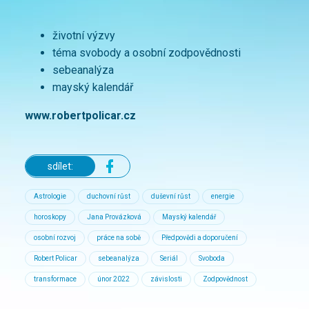
životní výzvy
téma svobody a osobní zodpovědnosti
sebeanalýza
mayský kalendář
www.robertpolicar.cz
sdílet:
Astrologie
duchovní růst
duševní růst
energie
horoskopy
Jana Provázková
Mayský kalendář
osobní rozvoj
práce na sobě
Předpovědi a doporučení
Robert Policar
sebeanalýza
Seriál
Svoboda
transformace
únor 2022
závislosti
Zodpovědnost