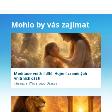
Mohlo by vás zajímat
Meditace vnitřní dítě: Hojení zraněných
vnitřních částí
10974
6. 8. 2026
26:36