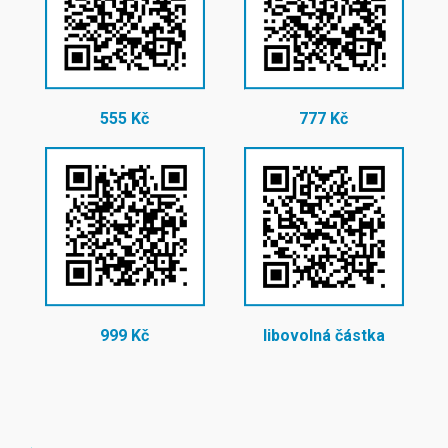
555 Kč
777 Kč
999 Kč
libovolná částka