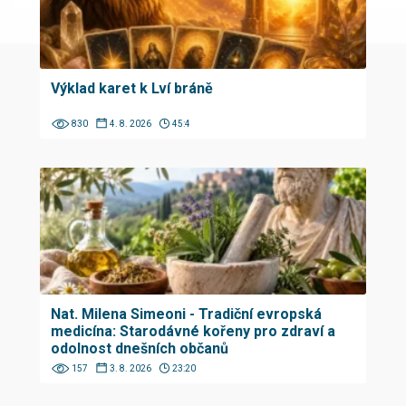
Výklad karet k Lví bráně
830
4. 8. 2026
45:4
Nat. Milena Simeoni - Tradiční evropská
medicína: Starodávné kořeny pro zdraví a
odolnost dnešních občanů
157
3. 8. 2026
23:20