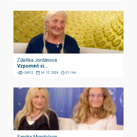
Zdeňka Jordánová
Vzpomeň si...
24912
14. 12. 2024
01:1:46
Sandra Mendelson