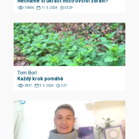
Necháme si ukrást mistrovství zdraví?
10636
11. 5. 2024
53:29
Tom Borl
Každý krok pomáhá
2837
9. 5. 2024
3:27