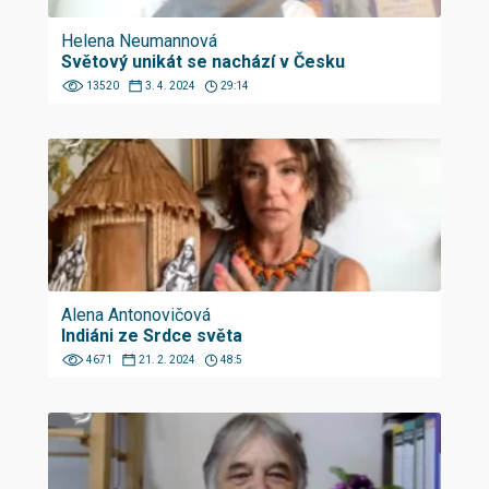
Helena Neumannová
Světový unikát se nachází v Česku
13520
3. 4. 2024
29:14
Alena Antonovičová
Indiáni ze Srdce světa
4671
21. 2. 2024
48:5