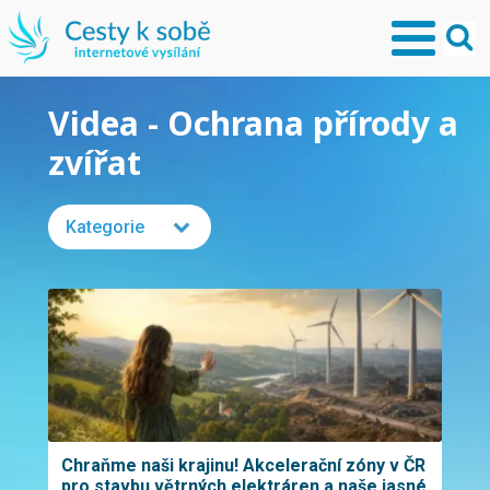
Videa - Ochrana přírody a
zvířat
Kategorie
Chraňme naši krajinu! Akcelerační zóny v ČR
pro stavbu větrných elektráren a naše jasné