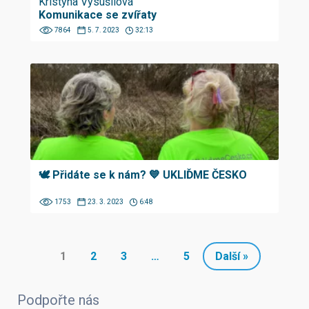
Kristýna Vysušilová
Komunikace se zvířaty
7864
5. 7. 2023
32:13
🕊 Přidáte se k nám? 💙 UKLIĎME ČESKO
1753
23. 3. 2023
6:48
1
2
3
…
5
Další »
Podpořte nás