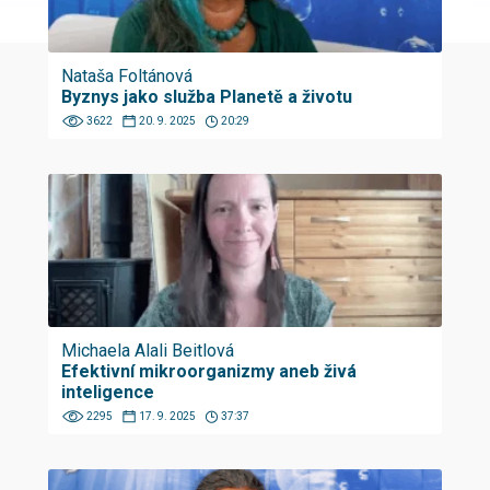
Nataša Foltánová
Byznys jako služba Planetě a životu
3622
20. 9. 2025
20:29
Michaela Alali Beitlová
Efektivní mikroorganizmy aneb živá
inteligence
2295
17. 9. 2025
37:37