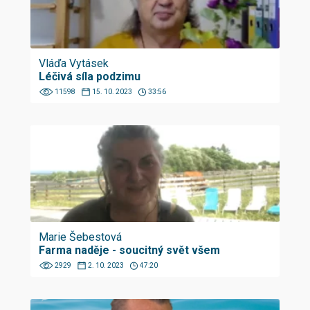
Vláďa Vytásek
Léčivá síla podzimu
11598
15. 10. 2023
33:56
Marie Šebestová
Farma naděje - soucitný svět všem
2929
2. 10. 2023
47:20