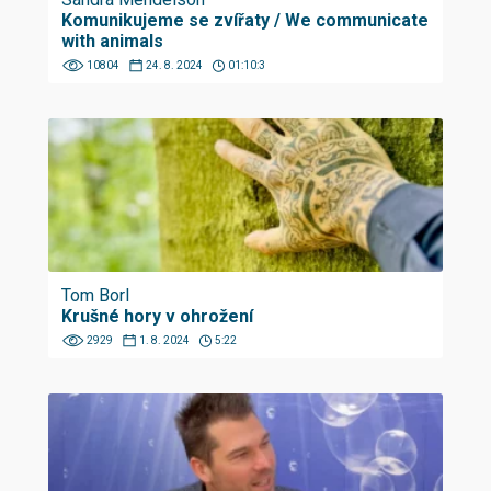
Komunikujeme se zvířaty / We communicate
with animals
10804
24. 8. 2024
01:10:3
Tom Borl
Krušné hory v ohrožení
2929
1. 8. 2024
5:22