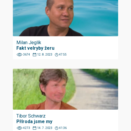
Milan Jeglík
Fakt velryby žeru
3674
12. 8. 2023
47:55
Tibor Schwarz
Příroda jsme my
4273
14. 7. 2023
41:36