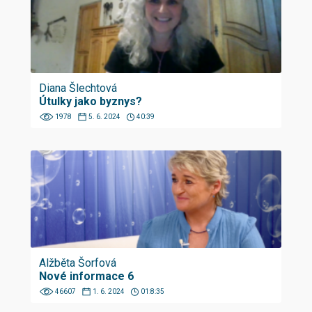
Diana Šlechtová
Útulky jako byznys?
1978
5. 6. 2024
40:39
Alžběta Šorfová
Nové informace 6
46607
1. 6. 2024
01:8:35