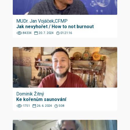
MUDr. Jan Vojáček,CFMP
Jak nevyhořet / How to not burnout
84334
20. 7. 2024
01:21:16
Dominik Žitný
Ke kořenům saunování
1751
26. 6. 2024
50:8