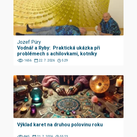
Jozef Púry
Vodnář a Ryby: Praktická ukázka při
problémech s achilovkami, kotníky
1656
22. 7. 2026
5:29
Výklad karet na druhou polovinu roku
845
21. 7. 2026
55:23