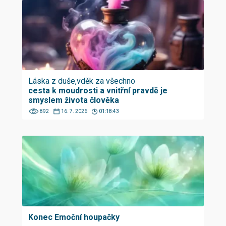
Láska z duše,vděk za všechno
cesta k moudrosti a vnitřní pravdě je
smyslem života člověka
892
16. 7. 2026
01:18:43
Konec Emoční houpačky