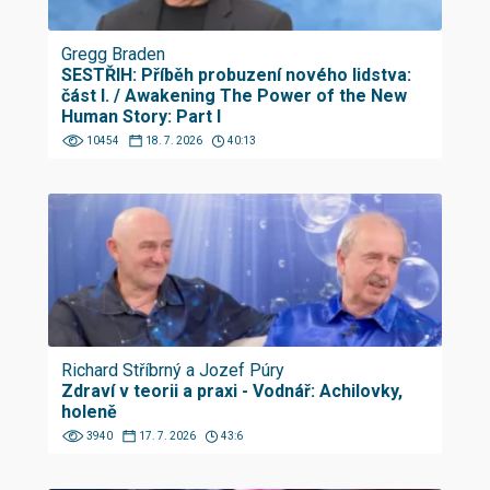
Gregg Braden
SESTŘIH: Příběh probuzení nového lidstva:
část I. / Awakening The Power of the New
Human Story: Part I
10454
18. 7. 2026
40:13
Richard Stříbrný a Jozef Púry
Zdraví v teorii a praxi - Vodnář: Achilovky,
holeně
3940
17. 7. 2026
43:6