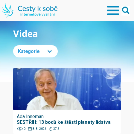
Videa
Kategorie
Áda Inneman
SESTŘIH: 13 bodů ke štěstí planety lidstva
0
8. 8. 2026
37:6