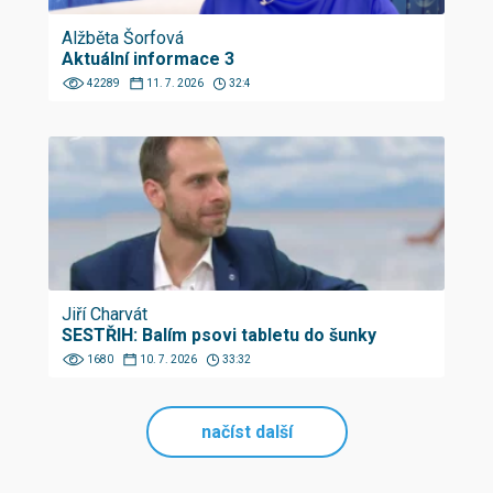
Alžběta Šorfová
Aktuální informace 3
42289
11. 7. 2026
32:4
Jiří Charvát
SESTŘIH: Balím psovi tabletu do šunky
1680
10. 7. 2026
33:32
načíst další