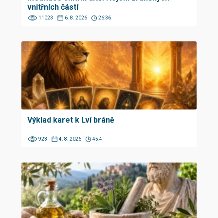
vnitřních částí
11023
6. 8. 2026
26:36
Výklad karet k Lví bráně
923
4. 8. 2026
45:4