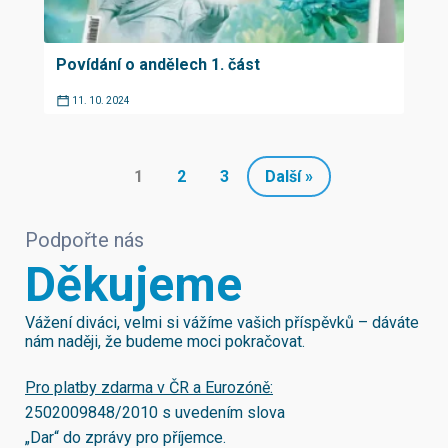
Povídání o andělech 1. část
11. 10. 2024
1
2
3
Další »
Podpořte nás
Děkujeme
Vážení diváci, velmi si vážíme vašich příspěvků – dáváte
nám naději, že budeme moci pokračovat.
Pro platby zdarma v ČR a Eurozóně:
2502009848/2010
s uvedením slova
„Dar“ do zprávy pro příjemce.