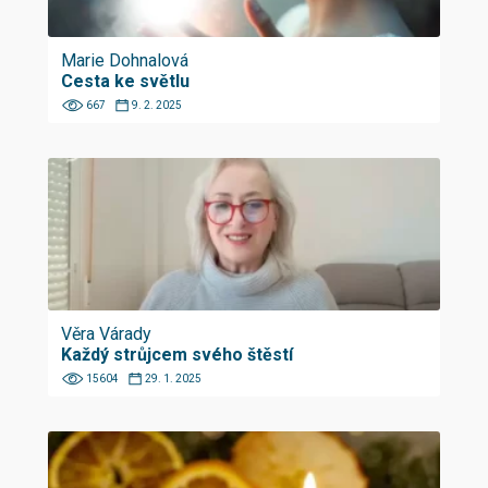
Marie Dohnalová
Cesta ke světlu
667
9. 2. 2025
Věra Várady
Každý strůjcem svého štěstí
15604
29. 1. 2025