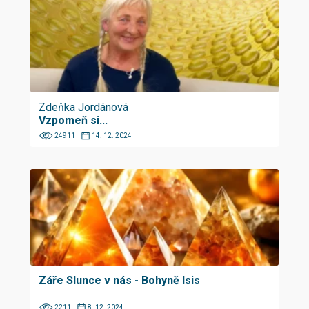
Zdeňka Jordánová
Vzpomeň si...
24911
14. 12. 2024
Záře Slunce v nás - Bohyně Isis
2211
8. 12. 2024