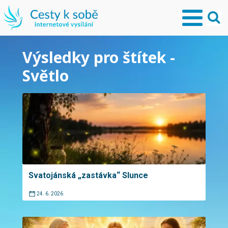
Výsledky pro štítek -
Světlo
Svatojánská „zastávka“ Slunce
24. 6. 2026