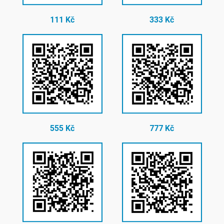
111 Kč
333 Kč
555 Kč
777 Kč