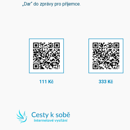
„Dar“ do zprávy pro příjemce.
111 Kč
333 Kč