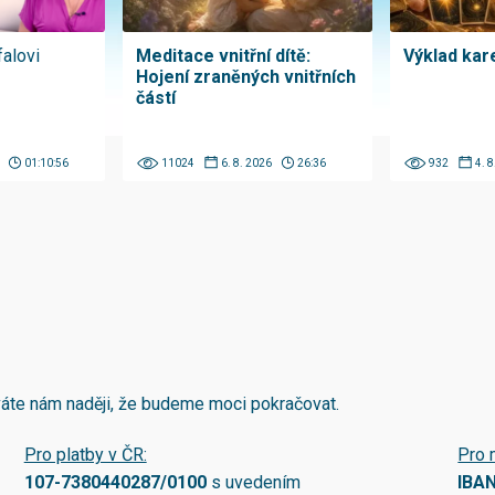
falovi
Meditace vnitřní dítě:
Výklad kare
Hojení zraněných vnitřních
částí
01:10:56
11024
6. 8. 2026
26:36
932
4. 
áváte nám naději, že budeme moci pokračovat.
Pro platby v ČR:
Pro 
107-7380440287/0100
s uvedením
IBA