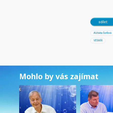
sdílet:
Alžběta Šorfová
VESMÍR
Mohlo by vás zajímat