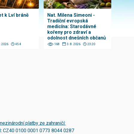
t k Lví bráně
Nat. Milena Simeoni -
Tradiční evropská
medicína: Starodávné
kořeny pro zdraví a
odolnost dnešních občanů
8. 2026
45:4
168
3. 8. 2026
23:20
mezinárodní platby ze zahraničí:
N:
CZ40 0100 0001 0773 8044 0287