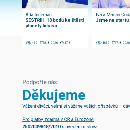
Áda Inneman
Iva a Marian Cou
SESTŘIH: 13 bodů ke štěstí
Jsme na startu
planety lidstva
432
8. 8. 2026
37:6
4839
7. 8. 2026
Podpořte nás
Děkujeme
Vážení diváci, velmi si vážíme vašich příspěvků – d
Pro platby zdarma v ČR a Eurozóně:
2502009848/2010
s uvedením slova