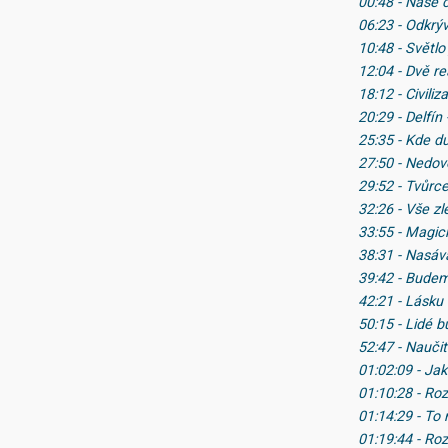
00:48 - Naše 
06:23 - Odkrý
10:48 - Světlo
12:04 - Dvě rea
18:12 - Civil
20:29 - Delfín 
25:35 - Kde du
27:50 - Nedovo
29:52 - Tvůrc
32:26 - Vše z
33:55 - Magic
38:31 - Nasáv
39:42 - Budem
42:21 - Lásku
50:15 - Lidé b
52:47 - Nauči
01:02:09 - Ja
01:10:28 - Ro
01:14:29 - To 
01:19:44 - Ro