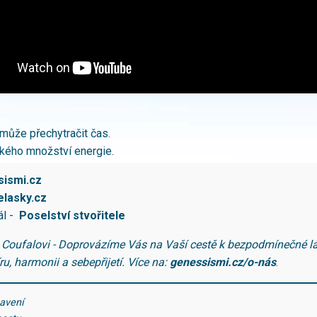
emůže přechytračit čas.
kého množství energie.
ismi.cz
lasky.cz
ál -
Poselství stvořitele
 Coufalovi - Doprovázíme Vás na Vaší cestě k bezpodmínečné lá
u, harmonii a sebepřijetí.
Více na:
genessismi.cz/o-nás
.
tavení