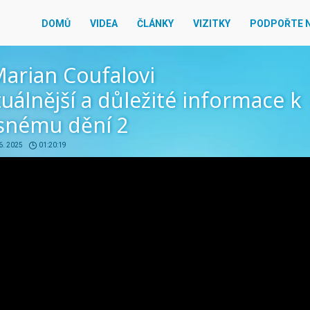
DOMŮ
VIDEA
ČLÁNKY
VIZITKY
PODPOŘTE 
Marian Coufalovi
uálnější a důležité informace k
snému dění 2
 6. 2025
01:20:19