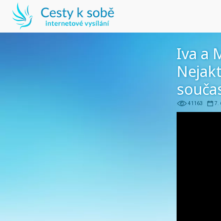
Iva a 
Nejakt
souča
41163
7.