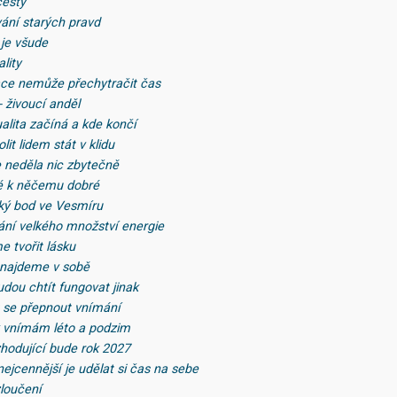
cesty
vání starých pravd
 je všude
lity
izace nemůže přechytračit čas
- živoucí anděl
alita začíná a kde končí
lit lidem stát v klidu
e neděla nic zbytečně
lé k něčemu dobré
ký bod ve Vesmíru
ání velkého množství energie
e tvořit lásku
 najdeme v sobě
udou chtít fungovat jinak
t se přepnout vnímání
k vnímám léto a podzim
zhodující bude rok 2027
nejcennější je udělat si čas na sebe
zloučení