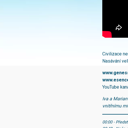
Civilizace n
Nasávání vel
www.geness
www.esence
YouTube kan
Iva a Marian
vnitřnímu mír
00:00 - Předs