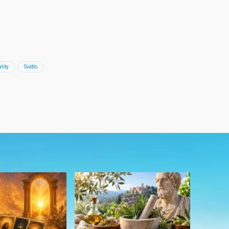
lity
Světlo