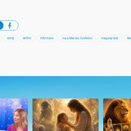
cesty
delfíni
Informace
Iva a Marian Coufalovi
magický bod
Rea