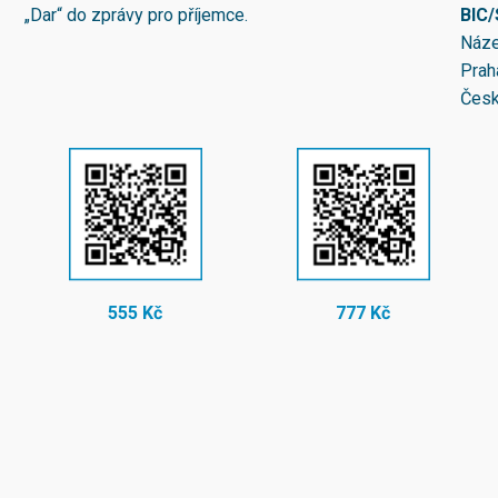
„Dar“ do zprávy pro příjemce.
BIC
Náze
Prah
Česk
555 Kč
777 Kč