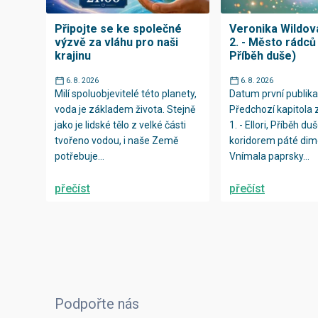
Připojte se ke společné
Veronika Wildová
výzvě za vláhu pro naši
2. - Město rádců (
krajinu
Příběh duše)
6. 8. 2026
6. 8. 2026
Milí spoluobjevitelé této planety,
Datum první publika
voda je základem života. Stejně
Předchozí kapitola 
jako je lidské tělo z velké části
1. - Ellori, Příběh duš
tvořeno vodou, i naše Země
koridorem páté dim
potřebuje...
Vnímala paprsky...
přečíst
přečíst
Podpořte nás