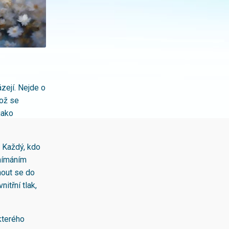
ázejí. Nejde o
hož se
jako
 Každý, kdo
vnímáním
nout se do
itřní tlak,
kterého