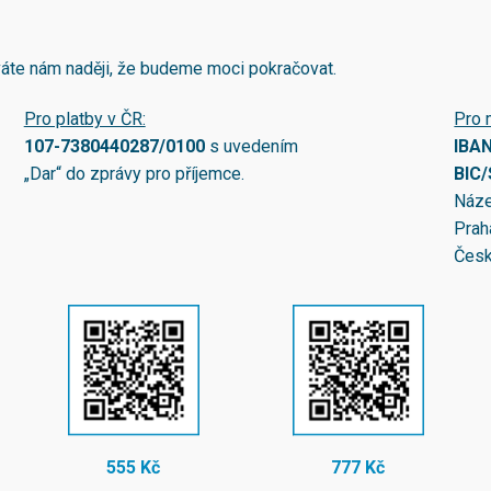
áváte nám naději, že budeme moci pokračovat.
Pro platby v ČR:
Pro 
107-7380440287/0100
s uvedením
IBA
„Dar“ do zprávy pro příjemce.
BIC
Náze
Prah
Česk
555 Kč
777 Kč