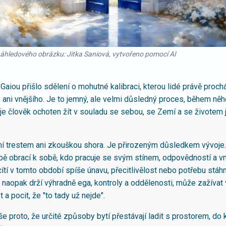
náhledového obrázku: Jitka Saniová, vytvořeno pomocí AI
Gaiou přišlo sdělení o mohutné kalibraci, kterou lidé právě proch
 ani vnějšího. Je to jemný, ale velmi důsledný proces, během ně
 je člověk ochoten žít v souladu se sebou, se Zemí a se životem 
ní trestem ani zkouškou shora. Je přirozeným důsledkem vývoje.
ě obrací k sobě, kdo pracuje se svým stínem, odpovědností a 
cítí v tomto období spíše únavu, přecitlivělost nebo potřebu stáh
 naopak drží výhradně ega, kontroly a oddělenosti, může zažívat vn
a pocit, že "to tady už nejde".
e proto, že určité způsoby bytí přestávají ladit s prostorem, do 