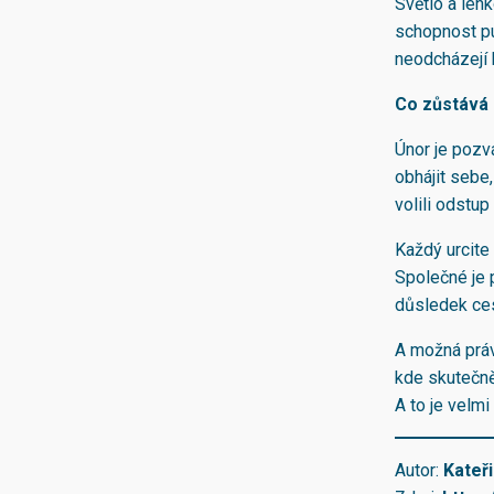
Světlo a lehk
schopnost pus
neodcházejí 
Co zůstává 
Únor je pozv
obhájit sebe,
volili odstup
Každý urcite
Společné je p
důsledek ces
A možná právě
kde skutečně
A to je velm
Autor:
Kateř