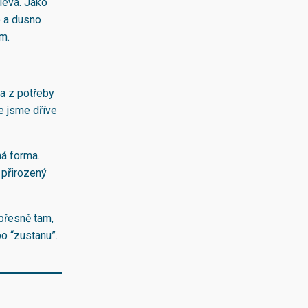
úleva. Jako
o a dusno
em.
a z potřeby
de jsme dříve
ná forma.
o přirozený
 přesně tam,
o “zustanu”.