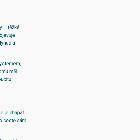
y – těžké,
bjevuje
lynutí a
 systémem,
tomu měli
oucitu –
né je chápat
to cestě sám.