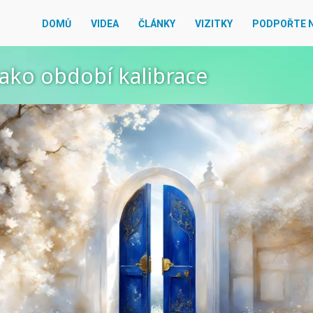
DOMŮ
VIDEA
ČLÁNKY
VIZITKY
PODPOŘTE 
ako období kalibrace