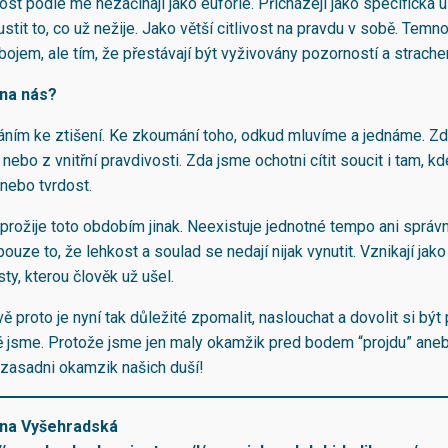
ost podle me nezačínají jako euforie. Přicházejí jako specificka 
tit to, co už nežije. Jako větší citlivost na pravdu v sobě. Temn
bojem, ale tím, že přestávají být vyživovány pozorností a strach
na nás?
áním ke ztišení. Ke zkoumání toho, odkud mluvíme a jednáme. Zd
 nebo z vnitřní pravdivosti. Zda jsme ochotni cítit soucit i tam, k
 nebo tvrdost.
 prožije toto obdobím jinak. Neexistuje jednotné tempo ani správ
ouze to, že lehkost a soulad se nedají nijak vynutit. Vznikají jak
ty, kterou člověk už ušel.
 proto je nyní tak důležité zpomalit, naslouchat a dovolit si být
 jsme. Protože jsme jen maly okamžik pred bodem “projdu” aneb
i zasadni okamzik našich duší!
ina Vyšehradská