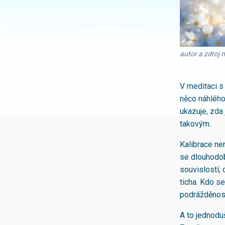
autor a zdroj 
V meditaci s 
něco náhlého
ukazuje, zda
takovým.
Kalibrace ne
se dlouhodob
souvislostí, 
ticha. Kdo se
podrážděnost 
A to jednoduš