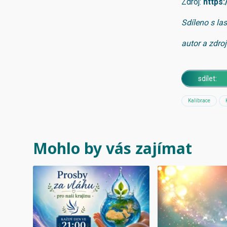
Zdroj:
https:
Sdíleno s la
autor a zdro
sdílet:
Kalibrace
Mohlo by vás zajímat