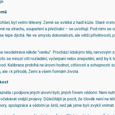
je.
emě
přišel, byl velmi tělesný. Země se svléká z hadí kůže. Staré vrstv
né na strachu, soupeření a přežívání – se uvolňují. Pod nimi se o
se lepe dýchá. Ne ve smyslu dokonalosti, ale větší přívětivosti, p
e neodehrává někde "venku". Prochází lidskými těly, nervovým
to se mnozí cítí rozladění, vyčerpaní nebo znejistění, aniž by k 
od. Kalibrace probíhá na úrovni hodnot, citlivosti a schopnosti s
, ale i k přírodě, Zemi a všem formám života.
hkost
zněla i podpora jiných úrovní bytí, jiných forem vědomí. Není nut
očekávat vnější projevy. Důležitější je pocit, že člověk není na té
ry, spolupráce a vědomí je širší, než jak jsme byli zvyklí vnímat.