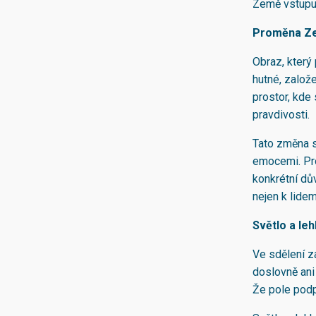
Země vstupu
Proměna Z
Obraz, který 
hutné, založe
prostor, kde 
pravdivosti.
Tato změna s
emocemi. Pro
konkrétní dův
nejen k lidem
Světlo a le
Ve sdělení za
doslovně ani 
Že pole podpo