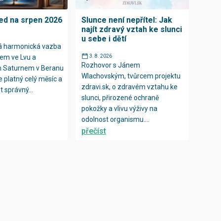
ed na srpen 2026
Slunce není nepřítel: Jak
najít zdravý vztah ke slunci
u sebe i dětí
rá harmonická vazba
em ve Lvu a
3. 8. 2026
Rozhovor s Jánem
m Saturnem v Beranu
Wlachovským, tvůrcem projektu
e platný celý měsíc a
zdravi.sk, o zdravém vztahu ke
 správný...
slunci, přirozené ochraně
pokožky a vlivu výživy na
odolnost organismu....
přečíst