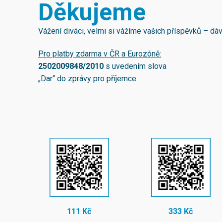
Děkujeme
Vážení diváci, velmi si vážíme vašich příspěvků – d
Pro platby zdarma v ČR a Eurozóně:
2502009848/2010
s uvedením slova
„Dar“ do zprávy pro příjemce.
111 Kč
333 Kč