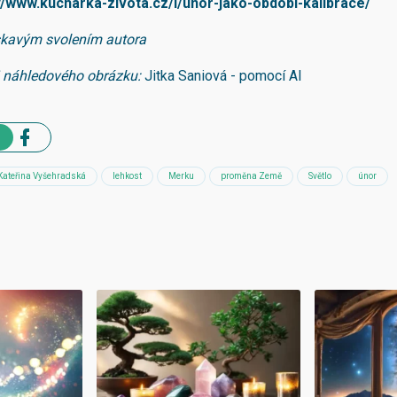
//www.kucharka-zivota.cz/l/unor-jako-obdobi-kalibrace/
skavým svolením autora
j náhledového obrázku:
Jitka Saniová - pomocí AI
Kateřina Vyšehradská
lehkost
Merku
proměna Země
Světlo
únor