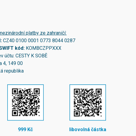
mezinárodní platby ze zahraničí:
N:
CZ40 0100 0001 0773 8044 0287
/SWIFT kód:
KOMBCZPPXXX
v účtu: CESTY K SOBĚ
a 4, 149 00
á republika
999 Kč
libovolná částka