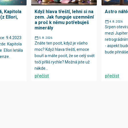
, Kapitola
Když hlava třeští, lehni si na
Astro náhl
z Ellori,
zem. Jak funguje uzemnění
a proč k němu potřebuješ
4. 8. 2026
Srpen oteví
minerály
mezi Jupiter
ce: 9.4.2023
5. 8. 2026
retrográdní
Znáte ten pocit, když je všeho
zde: Kapitola
- aspekt bud
moc? Když hlava třeští, emoce
e Ellori letěla
bude přinášet
bouří a máte pocit, že se celý svět
enze.
točí příliš rychle? Možná jste už
někde...
přečíst
přečíst