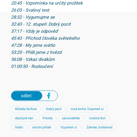
20:45 - Vzpomínka na určitý prožitek
26:05 - Svalový test
28:32 - Vygumujme se
32:43 - 12. stupeň: Dobrý pocit
37:17 - Vždy je odpověď
45:43 - Příchod člověka světelného
47:28 - My jsme světlo
53:20 - Přišli jsme z hvězd
56:08 - Vzkaz divákům
01:00:50 - Rozloučení
sdílet:
Alžběta Šorfová
Dobrý pocit
nová kniha: Vzpomeň si
obyčejné věci
Pravda
spisovatelka
svalový test
Světlo
vlastní příběh
Vzpomeň si
Zdeňka Jordánová