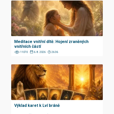
Meditace vnitřní dítě: Hojení zraněných
vnitřních částí
11070
6. 8. 2026
26:36
Výklad karet k Lví bráně