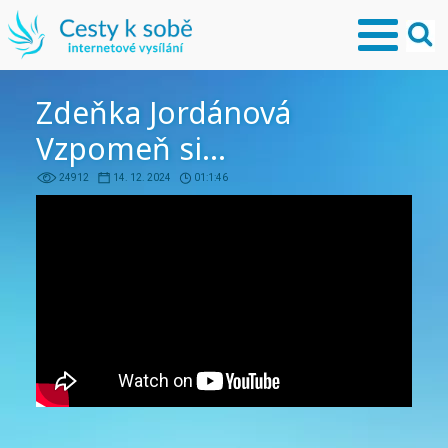
Zdeňka Jordánová
Vzpomeň si...
24912
14. 12. 2024
01:1:46