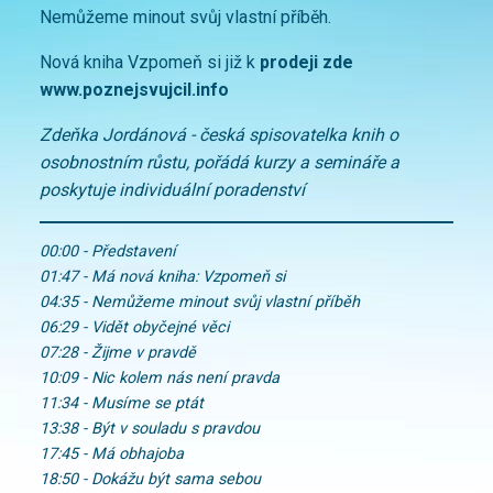
Nemůžeme minout svůj vlastní příběh.
Nová kniha Vzpomeň si již k
prodeji zde
www.poznejsvujcil.info
Zdeňka Jordánová - česká spisovatelka knih o
osobnostním růstu, pořádá kurzy a semináře a
poskytuje individuální poradenství
00:00 - Představení
01:47 - Má nová kniha: Vzpomeň si
04:35 - Nemůžeme minout svůj vlastní příběh
06:29 - Vidět obyčejné věci
07:28 - Žijme v pravdě
10:09 - Nic kolem nás není pravda
11:34 - Musíme se ptát
13:38 - Být v souladu s pravdou
17:45 - Má obhajoba
18:50 - Dokážu být sama sebou