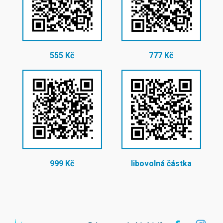
555 Kč
777 Kč
999 Kč
libovolná částka