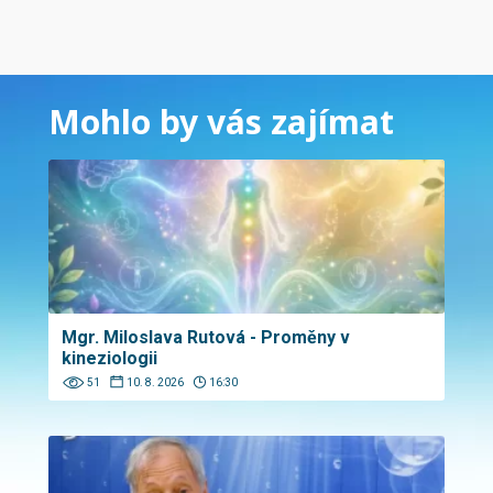
Mohlo by vás zajímat
Mgr. Miloslava Rutová - Proměny v
kineziologii
51
10. 8. 2026
16:30