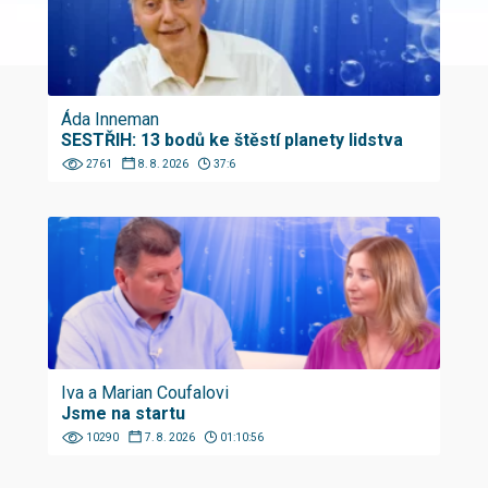
Áda Inneman
SESTŘIH: 13 bodů ke štěstí planety lidstva
2761
8. 8. 2026
37:6
Iva a Marian Coufalovi
Jsme na startu
10290
7. 8. 2026
01:10:56