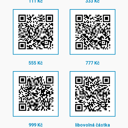
111 Kč
333 Kč
555 Kč
777 Kč
999 Kč
libovolná částka