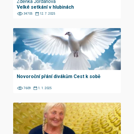
Zdeňka Jordánová
Velké setkání v hlubinách
34705
12. 7. 2025
Novoroční přání divákům Cest k sobě
7609
1. 1. 2025