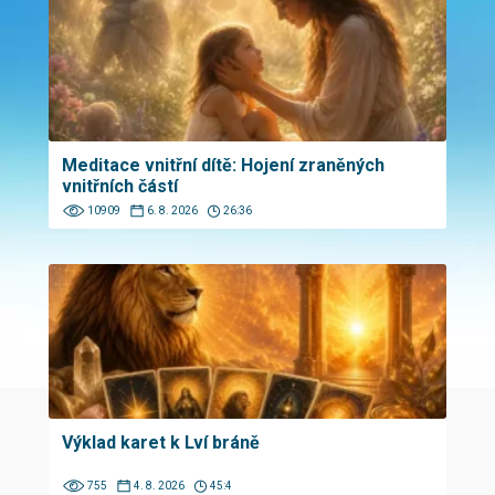
Meditace vnitřní dítě: Hojení zraněných
vnitřních částí
10909
6. 8. 2026
26:36
Výklad karet k Lví bráně
755
4. 8. 2026
45:4