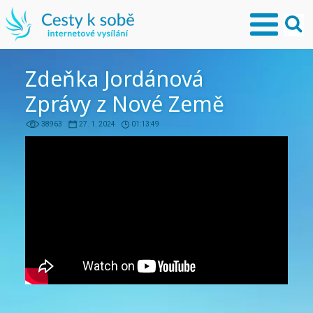
Zdeňka Jordánová
Zprávy z Nové Země
38963
27. 1. 2024
01:13:49