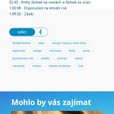
52:45 - Knihy Sirínek na cestách a Sirínek se vrací
1:00:08 - Doporučení na letošní rok
1:09:32 - Závěr
sdílet:
Alžběta Šorfová
čakry
časopis Zprávy z Nové Země
doporučení
energie
Informace
Knihy
pocity
poznejsvujcil.info
příběhy
principy
radosti
rok pravdy
vibrace
Zdeňka Jordánová
živly
Mohlo by vás zajímat