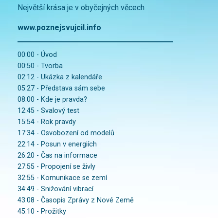
Největší krása je v obyčejných věcech
www.poznejsvujcil.info
00:00 - Úvod
00:50 - Tvorba
02:12 - Ukázka z kalendáře
05:27 - Představa sám sebe
08:00 - Kde je pravda?
12:45 - Svalový test
15:54 - Rok pravdy
17:34 - Osvobození od modelů
22:14 - Posun v energiích
26:20 - Čas na informace
27:55 - Propojení se živly
32:55 - Komunikace se zemí
34:49 - Snižování vibrací
43:08 - Časopis Zprávy z Nové Země
45:10 - Prožitky