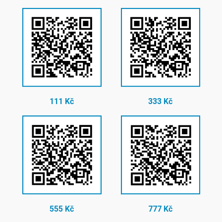
111 Kč
333 Kč
555 Kč
777 Kč