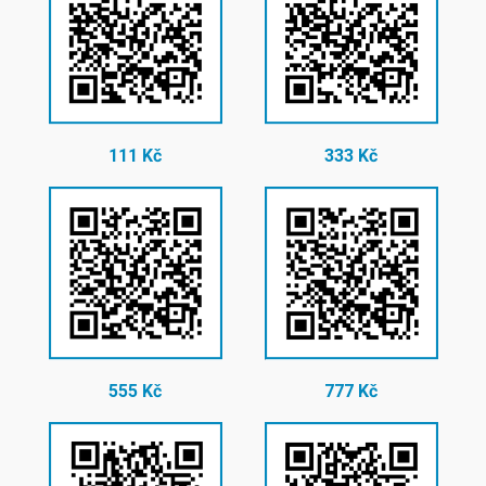
111 Kč
333 Kč
555 Kč
777 Kč