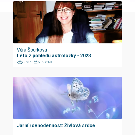
Věra Šourková
Léto z pohledu astroložky - 2023
9637
5. 6. 2023
Jarní rovnodennost: Živlová srdce