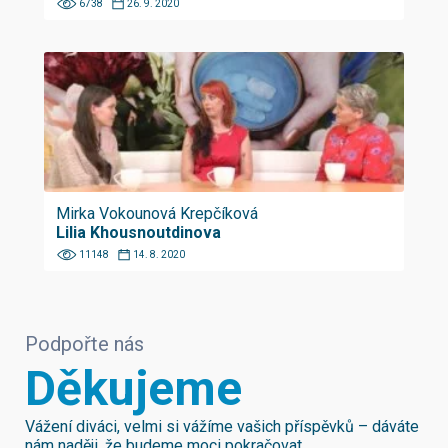
6738
26. 9. 2020
Mirka Vokounová Krepčíková
Lilia Khousnoutdinova
11148
14. 8. 2020
Podpořte nás
Děkujeme
Vážení diváci, velmi si vážíme vašich příspěvků – dáváte
nám naději, že budeme moci pokračovat.