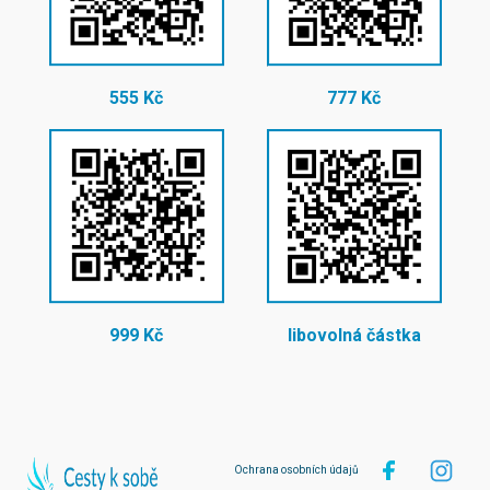
555 Kč
777 Kč
999 Kč
libovolná částka
Ochrana osobních údajů